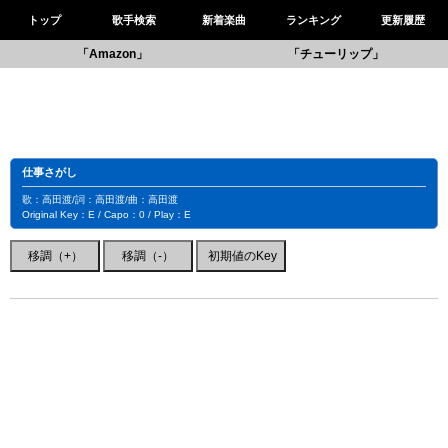
トップ
歌手検索
新着楽曲
ランキング
更新履歴
「Amazon」
「チューリップ」
仕事さがし
歌：高田渡/詞：高田渡/曲：高田渡
Original Key：E / Capo：0 / Play：E