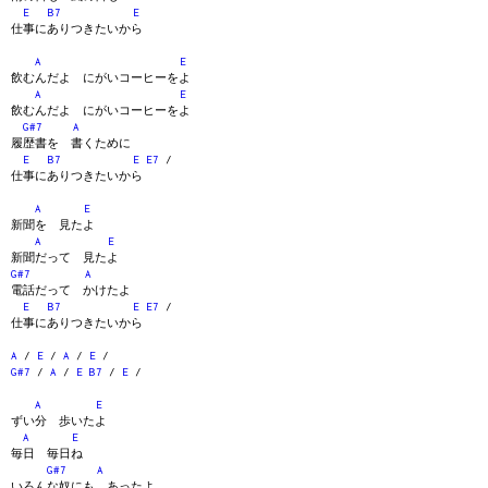
E
B7
E
仕事にありつきたいから
A
E
飲むんだよ にがいコーヒーをよ
A
E
飲むんだよ にがいコーヒーをよ
G#7
A
履歴書を 書くために
E
B7
E
E7
/
仕事にありつきたいから
A
E
新聞を 見たよ
A
E
新聞だって 見たよ
G#7
A
電話だって かけたよ
E
B7
E
E7
/
仕事にありつきたいから
A
/
E
/
A
/
E
/
G#7
/
A
/
E
B7
/
E
/
A
E
ずい分 歩いたよ
A
E
毎日 毎日ね
G#7
A
いろんな奴にも あったよ