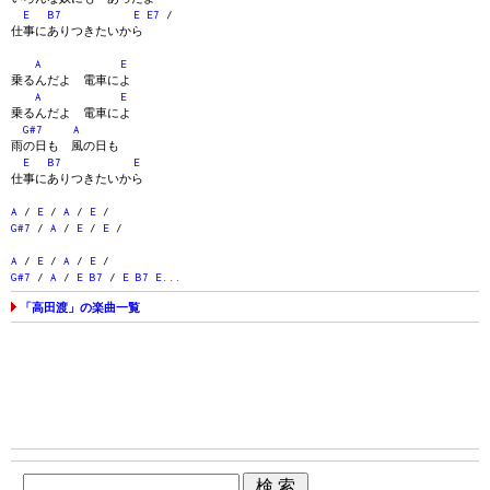
E
B7
E
E7
/
仕事にありつきたいから
A
E
乗るんだよ 電車によ
A
E
乗るんだよ 電車によ
G#7
A
雨の日も 風の日も
E
B7
E
仕事にありつきたいから
A
/
E
/
A
/
E
/
G#7
/
A
/
E
/
E
/
A
/
E
/
A
/
E
/
G#7
/
A
/
E
B7
/
E
B7
E
...
「高田渡」の楽曲一覧