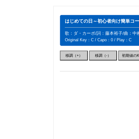
はじめての日～初心者向け簡単コード
歌：ダ・カーポ/詞：藤本裕子/曲：中
Original Key：C / Capo：0 / Play：C