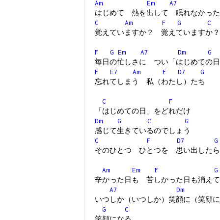
Am
Em
A7
はじめて 熱を出して 眠れなかった
C
Am
F
G
C
覚えていますか？ 覚えていますか？
F
G
Em
A7
Dm
G
毎日の忙しさに つい「はじめての日
F
E7
Am
F
D7
G
忘れてしまう 私（わたし）たち
C
F
「はじめての日」をどれだけ
Dm
G
C
G
感じて生きているのでしょう
C
F
D7
G
そのひとつ ひとつを 思い出したら
Am
Em
F
G
辛かった日も 苦しかった日も消えて
A7
Dm
いつしか（いつしか）笑顔に（笑顔に
G
C
笑顔になる...