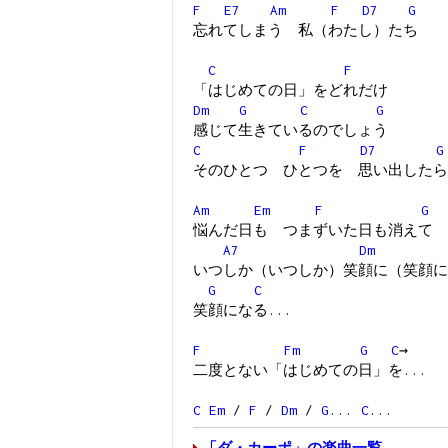
F
E7
Am
F
D7
G
忘れてしまう 私（わたし）たち
C
F
「はじめての日」をどれだけ
Dm
G
C
G
感じて生きているのでしょう
C
F
D7
G
そのひとつ ひとつを 思い出したら
Am
Em
F
G
悩んだ日も つまずいた日も消えて
A7
Dm
いつしか（いつしか）笑顔に（笑顔に
G
C
笑顔になる...
F
Fm
G
C
→
二度とない「はじめての日」を...
C
Em
/
F
/
Dm
/
G
...
C
...
「ダ・カーポ」の楽曲一覧