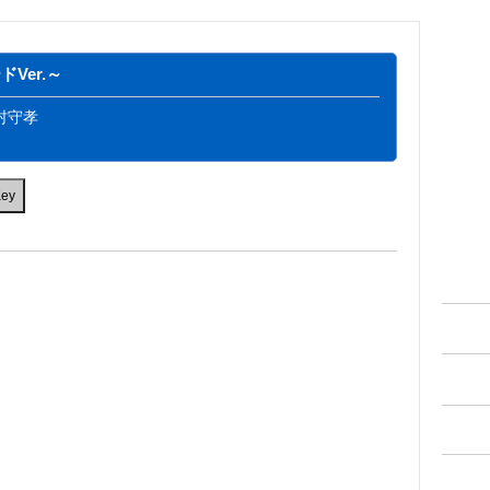
Ver.～
村守孝