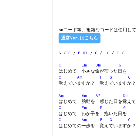
onコード等、複雑なコードは使用し
通常Ver.はこちら
G
/
C
/
F
D7
/
G
/
C
/
C
/
C
Em
Dm
G
はじめて 小さな命が宿った日を
C
Am
F
G
C
覚えていますか？ 覚えていますか？
Am
Em
A7
Dm
はじめて 胎動を 感じた日を覚えて
C
Em
F
G
はじめて わが子を 抱いた日を
C
Am
F
G
C
はじめての一歩を 覚えていますか？