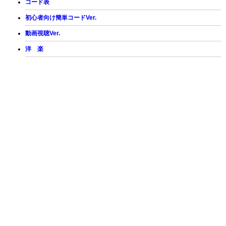
コード表
初心者向け簡単コードVer.
動画視聴Ver.
洋 楽