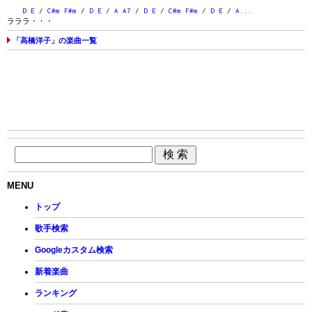
D
E
/
C#m
F#m
/
D
E
/
A
A7
/
D
E
/
C#m
F#m
/
D
E
/
A
...
ラララ・・・
「高橋洋子」の楽曲一覧
MENU
トップ
歌手検索
Googleカスタム検索
新着楽曲
ランキング