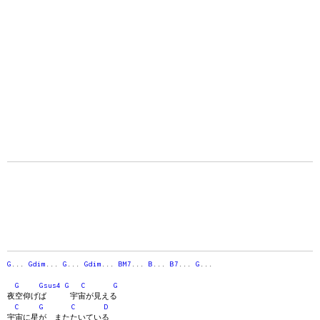
G
...
Gdim
...
G
...
Gdim
...
BM7
...
B
...
B7
...
G
...
G
Gsus4
G
C
G
夜空仰げば 宇宙が見える
C
G
C
D
宇宙に星が またたいている