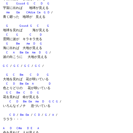
G
Gsus4
G
C
D
G
宇宙に出れば 地球が見える
Am
Em
C#dim
Cm
G
D
/
青く廻った 地球が 見える
G
Gsus4
G
C
G
地球を見れば 海が見える
C
G
C
D
雲間に波が キラキラ光る
G
Bm
Am
D
G
海に出れば 大地が見える
C
A
Bm
Em
Am
D
G
/
波の向こうに 大地が見える
G
C
/
G
C
/
G
C
/
G
C
/
G
C
Bm
C
D
G
大地を見れば 花が咲いている
C
D
Bm
Em
A
D
色とりどりの 花が咲いている
G
C
Bm
C
D
G
花を見れば 命が見える
C
D
Bm
Em
Am
D
G
C
G
/
いろんなイノチ 息づいている
C
D
/
Bm
Em
/
C
D
/
G
/
A
/
ラララ・・・
A
D
C#m
D
E
A
命を見れば 人が見える