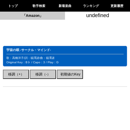
トップ
歌手検索
新着楽曲
ランキング
更新履歴
undefined
「Amazon」
宇宙の唄 -サークル・マインド-
歌：高橋洋子/詞：福澤諸/曲：福澤諸
Original Key：B♭ / Capo：3 / Play：G