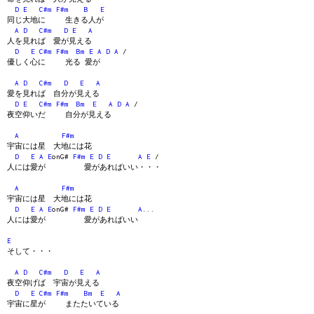
D
E
C#m
F#m
B
E
同じ大地に 生きる人が
A
D
C#m
D
E
A
人を見れば 愛が見える
D
E
C#m
F#m
Bm
E
A
D
A
/
優しく心に 光る 愛が
A
D
C#m
D
E
A
愛を見れば 自分が見える
D
E
C#m
F#m
Bm
E
A
D
A
/
夜空仰いだ 自分が見える
A
F#m
宇宙には星 大地には花
D
E
A
E
onG#
F#m
E
D
E
A
E
/
人には愛が 愛があればいい・・・
A
F#m
宇宙には星 大地には花
D
E
A
E
onG#
F#m
E
D
E
A
...
人には愛が 愛があればいい
E
そして・・・
A
D
C#m
D
E
A
夜空仰げば 宇宙が見える
D
E
C#m
F#m
Bm
E
A
宇宙に星が またたいている