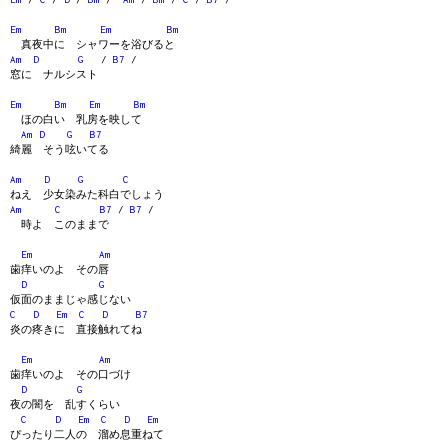
Em
Bm
Em
Bm
真夜中に シャワーを浴びると
Am
D
G
/
B7
/
窓に ナルシスト
Em
Bm
Em
Bm
ほの白い 乳房を映して
Am
D
G
B7
綺麗 そう呟いてる
Am
D
G
C
ねえ 少女染みた科白でしょう
Am
C
B7
/
B7
/
時よ このままで
Em
Am
歯痒いのよ その唇
D
G
仮面のままじゃ感じない
C
D
Em
C
D
B7
炎の疼きに 直接触れてね
Em
Am
歯痒いのよ その口づけ
D
G
夜の闇を 乱すくらい
C
D
Em
C
D
Em
ぴったり二人の 溜め息重ねて