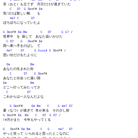
音（おと）も立てず 月日だけが過ぎていた
C
D7
G
D
onF#
Em
気づけば新しい靴 も
Am7
C
D7
ぼろぼろになっていたよ
G
D
onF#
Em
Bm
C
D7
G
G7
/
世界中 を 旅して あなた追いかけた
C
D7
G
D
onF#
Em
西へ東へ手をのばし て
Am7
D7
G
Gsus4
G
D
onF# /
思い出だけをたよりに
Em
Bm
あなたの生まれた街
C
D7
G
D
onF#
あなたと出会った遠い国
Em
Bm
どこへ行ってみたってさ
C
D7
これからは一人なんだよな
G
D
onF#
Em
Bm
C
G
Am7
D7
夏（なつ）が過ぎて 冬が来る その少し前
G
D
onF#
Em
Bm
C
D7
G
D7
/
10月がまた 今年もやってくる
G
D
onF#
Em
Bm
C
G
Am7
D7
やっと笑って いられると思ったとこなのに