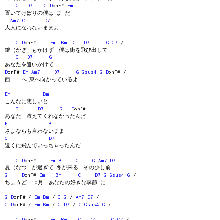
C
D7
G
D
onF#
Em
置いてけぼりの僕は ま だ
Am7
C
D7
大人になれないままよ
G
D
onF#
Em
Bm
C
D7
G
G7
/
鍵（かぎ）もかけず 僕は街を飛び出して
C
D7
G
あなたを追いかけて
D
onF#
Em
Am7
D7
G
Gsus4
G
D
onF# /
西 へ 東へ向かっているよ
Em
Bm
こんなに悲しいと
C
D7
G
D
onF#
あなた 教えてくれなかったんだ
Em
Bm
さよならも言わないまま
C
D7
遠くに飛んでいっちゃったんだ
G
D
onF#
Em
Bm
C
G
Am7
D7
夏（なつ）が過ぎて 冬が来る その少し前
G
D
onF#
Em
Bm
C
D7
G
Gsus4
G
/
ちょうど 1O月 あなたの好きな季節 に
G
D
onF# /
Em
Bm
/
C
G
/
Am7
D7
/
G
D
onF# /
Em
Bm
/
C
D7
/
G
Gsus4
G
/
G
D
onF#
Em
Bm
C
D7
G
G7
/