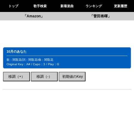
トップ
歌手検索
新着楽曲
ランキング
更新履歴
「Amazon」
「菅田将暉」
10月のあなた
歌：関取花/詞：関取花/曲：関取花
Original Key：A# / Capo：3 / Play：G