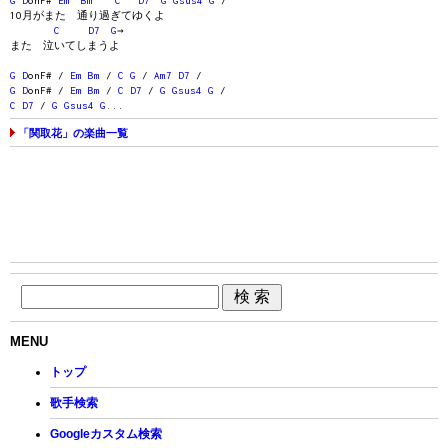
G
D
onF#
Em
Bm
C
D7
G
Gsus4
G
/
1O月がまた 通り過ぎてゆくよ
C
D7
G
→
また 泣いてしまうよ
G
D
onF# /
Em
Bm
/
C
G
/
Am7
D7
/
G
D
onF# /
Em
Bm
/
C
D7
/
G
Gsus4
G
/
C
D7
/
G
Gsus4
G
...
「関取花」の楽曲一覧
MENU
トップ
歌手検索
Googleカスタム検索