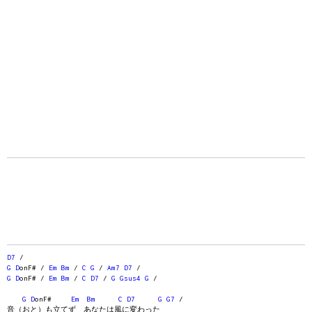
D7
/
G
D
onF# /
Em
Bm
/
C
G
/
Am7
D7
/
G
D
onF# /
Em
Bm
/
C
D7
/
G
Gsus4
G
/
G
D
onF#
Em
Bm
C
D7
G
G7
/
音（おと）も立てず あなたは風に変わった