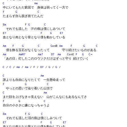
C
Am
中にいてもただ窮屈で 身体は弱ってく一方で
F
G
C
たまらず自ら脱ぎ捨てたんだ
Em
F
G
C
それでも流した 汗の痕は僕にしみついて
E7
F
G
E7
血となり肉となり骨となり僕を動かしている
Am
F
G
C
G
onB
Am
F
G
C
僕を飾る宝石がなくなったって 守り続けたいものがある
Am
AmM7
Am7
D7
Am
C
onE
F
G
C
→
「あの日」灯したこのロウソクだけはずっと守り 続けていく
C
/
C
/
Am
/
Am
/
F
/
D7
/
G
/
G
/
C
Am
誰よりも自由になりたくて 一生懸命走って
F
G
C
やっとの思いで辿り着いた山頂で
C
Am
まだ顔を上げなきゃ見えない 山がこんなにもあるなんてさ
F
G
C
自分の小ささに嫌になっちゃうよ
Em
F
G
C
それでも流した泪の痕は僕にしみついて
E7
F
G
E7
血となり肉となり骨となり僕を動かしている