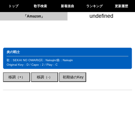
トップ
歌手検索
新着楽曲
ランキング
更新履歴
undefined
「Amazon」
炎の戦士
歌：SEKAI NO OWARI/詞：Nakajin/曲：Nakajin
Original Key：D / Capo：2 / Play：C