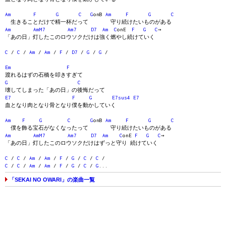
Am
F
G
C
G
onB
Am
F
G
C
生きることだけで精一杯だって 守り続けたいものがある
Am
AmM7
Am7
D7
Am
C
onE
F
G
C
→
「あの日」灯したこのロウソクだけは強く燃やし続けていく
C
/
C
/
Am
/
Am
/
F
/
D7
/
G
/
G
/
Em
F
渡れるはずの石橋を叩きすぎて
G
C
壊してしまった「あの日」の後悔だって
E7
F
G
E7sus4
E7
血となり肉となり骨となり僕を動かしていく
Am
F
G
C
G
onB
Am
F
G
C
僕を飾る宝石がなくなったって 守り続けたいものがある
Am
AmM7
Am7
D7
Am
C
onE
F
G
C
→
「あの日」灯したこのロウソクだけはずっと守り 続けていく
C
/
C
/
Am
/
Am
/
F
/
G
/
C
/
C
/
C
/
C
/
Am
/
Am
/
F
/
G
/
C
/
G
...
「SEKAI NO OWARI」の楽曲一覧