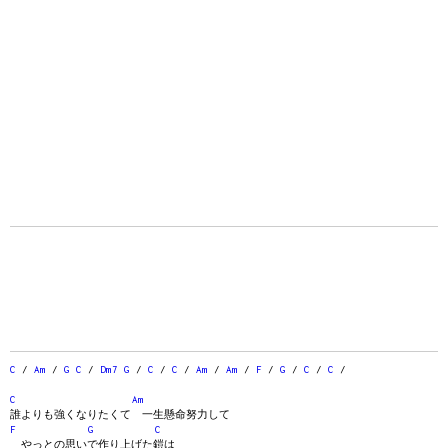
C
/
Am
/
G
C
/
Dm7
G
/
C
/
C
/
Am
/
Am
/
F
/
G
/
C
/
C
/
C
Am
誰よりも強くなりたくて 一生懸命努力して
F
G
C
やっとの思いで作り上げた鎧は