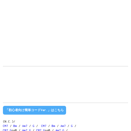
「初心者向け簡単コードVer.」はこちら
(N.C.)/
CM7
/
Bm
/
Am7
/
G
/
CM7
/
Bm
/
Am7
/
G
/
CM7
G
onB /
Am7
G
/
CM7
G
onB /
Am7
G
/