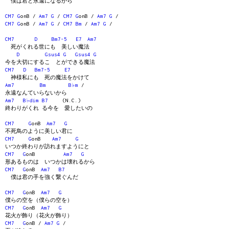
僕は君と永遠になるから
CM7
G
onB /
Am7
G
/
CM7
G
onB /
Am7
G
/
CM7
G
onB /
Am7
G
/
CM7
Bm
/
Am7
G
/
CM7
D
Bm7-5
E7
Am7
死がくれる世にも 美しい魔法
D
Gsus4
G
Gsus4
G
今を大切にするこ とができる魔法
CM7
D
Bm7-5
E7
神様私にも 死の魔法をかけて
Am7
Bm
B♭m
/
永遠なんていらないから
Am7
B♭dim
B7
(N.C.)
終わりがくれ る今を 愛したいの
CM7
G
onB
Am7
G
不死鳥のように美しい君に
CM7
G
onB
Am7
G
いつか終わりが訪れますようにと
CM7
G
onB
Am7
G
形あるものは いつかは壊れるから
CM7
G
onB
Am7
B7
僕は君の手を強く繋ぐんだ
CM7
G
onB
Am7
G
僕らの空を（僕らの空を）
CM7
G
onB
Am7
G
花火が飾り（花火が飾り）
CM7
G
onB /
Am7
G
/