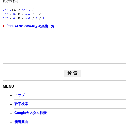
夏が終わる
CM7
G
onB /
Am7
G
/
CM7
/
G
onB /
Am7
/
G
/
CM7
/
G
onB /
Am7
/
G
/
G
...
「SEKAI NO OWARI」の楽曲一覧
MENU
トップ
歌手検索
Googleカスタム検索
新着楽曲