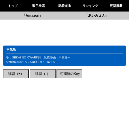
トップ
歌手検索
新着楽曲
ランキング
更新履歴
「Amazon」
「あいみょん」
不死鳥
歌：SEKAI NO OWARI/詞：深瀬慧/曲：中島真一
Original Key：G / Capo：0 / Play：G