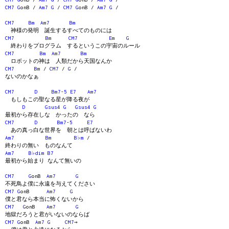
CM7
G
onB /
Am7
G
/
CM7
G
onB /
Am7
G
/
CM7
Bm
Am7
Bm
神様の発明 誕生するすべてのものには
CM7
Bm
CM7
Em
G
終わりをプログラム するというこの宇宙のルール
CM7
Bm
Am7
Bm
ロボットの神は 人類だから天国なんか
CM7
Bm
/
CM7
/
G
/
ないのかなぁ
CM7
D
Bm7-5
E7
Am7
もしもこの聖なる星が降る夜が
D
Gsus4
G
Gsus4
G
最初から存在しな かったの なら
CM7
D
Bm7-5
E7
あの真っ白な世界を 朝とは呼ばないわ
Am7
Bm
B♭m
/
終わりの無い ものなんて
Am7
B♭dim
B7
最初から始まり なんて無いの
CM7
G
onB
Am7
G
不死鳥よ僕に永遠を与えてください
CM7
G
onB
Am7
G
僕と君なら本当に怖くないから
CM7
G
onB
Am7
G
地獄だろうと君がいないのならば
CM7
G
onB
Am7
G
CM7
→