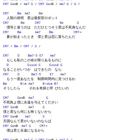
CM7
G
onB /
Am7
G
/
CM7
G
onB /
Am7
G
/
G
/
CM7
Bm
Am7
Bm
人類の発明 君は最新型ロボット
CM7
Bm
CM7
Em
G
僕等と違うのは ただひとつそう君は不死身なんだ
CM7
Bm
Am7
Bm
CM7
→
夏が始まったとき 僕と君は恋に落ちたんだ
CM7
/
Bm
/
CM7
/
G
/
CM7
D
Bm7-5
E7
Am7
もしも私のこの命が限りあるものに
D
Gsus4
G
Gsus4
G
なることがいつか はできたの なら
CM7
D
Bm7-5
E7
Am7
もう一度あなたを 制限時間内に見つけるわ
Bm
B♭m
Am7
B♭dim
B7
そうしたら それを奇跡と呼 びたいの
CM7
G
onB
Am7
G
不死鳥よ僕に永遠を与えてください
CM7
G
onB
Am7
G
僕と君なら何にも怖くないから
CM7
G
onB
Am7
G
天国なんて君がいないのならば
CM7
G
onB
Am7
G
CM7
→
僕は君と永遠になるから
CM7
G
onB /
Am7
G
/
CM7
G
onB /
Am7
G
/