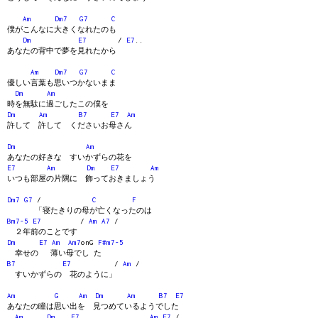
Am
Dm7
G7
C
僕がこんなに大きくなれたのも
Dm
E7
/
E7
..
あなたの背中で夢を見れたから
Am
Dm7
G7
C
優しい言葉も思いつかないまま
Dm
Am
時を無駄に過ごしたこの僕を
Dm
Am
B7
E7
Am
許して 許して くださいお母さん
Dm
Am
あなたの好きな すいかずらの花を
E7
Am
Dm
E7
Am
いつも部屋の片隅に 飾っておきましょう
Dm7
G7
/
C
F
「寝たきりの母が亡くなったのは
Bm7-5
E7
/
Am
A7
/
２年前のことです
Dm
E7
Am
Am7
onG
F#m7-5
幸せの 薄い母でし た
B7
E7
/
Am
/
すいかずらの 花のように」
Am
G
Am
Dm
Am
B7
E7
あなたの瞳は思い出を 見つめているようでした
Am
Dm
E7
Am
E7
/