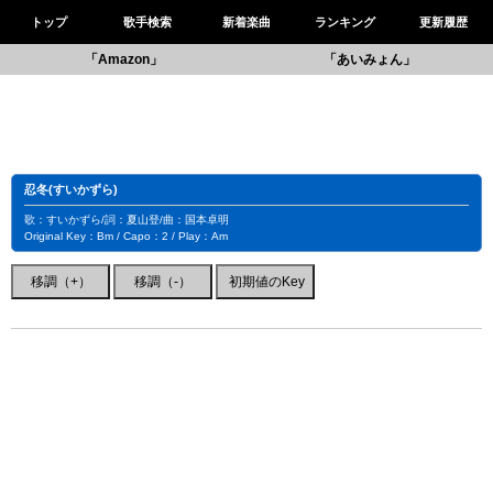
トップ
歌手検索
新着楽曲
ランキング
更新履歴
「Amazon」
「あいみょん」
忍冬(すいかずら)
歌：すいかずら/詞：夏山登/曲：国本卓明
Original Key：Bm / Capo：2 / Play：Am