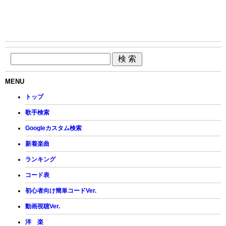
MENU
トップ
歌手検索
Googleカスタム検索
新着楽曲
ランキング
コード表
初心者向け簡単コードVer.
動画視聴Ver.
洋 楽