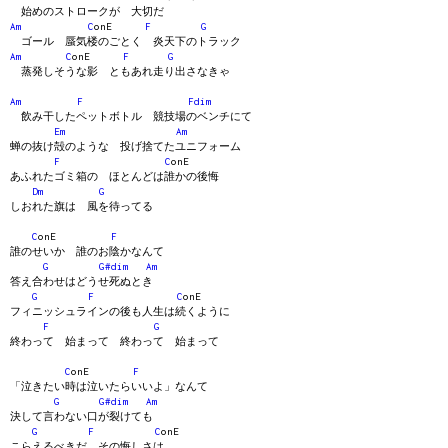
始めのストロークが 大切だ
Am
C
onE
F
G
ゴール 蜃気楼のごとく 炎天下のトラック
Am
C
onE
F
G
蒸発しそうな影 ともあれ走り出さなきゃ
Am
F
Fdim
飲み干したペットボトル 競技場のベンチにて
Em
Am
蝉の抜け殻のような 投げ捨てたユニフォーム
F
C
onE
あふれたゴミ箱の ほとんどは誰かの後悔
Dm
G
しおれた旗は 風を待ってる
C
onE
F
誰のせいか 誰のお陰かなんて
G
G#dim
Am
答え合わせはどうせ死ぬとき
G
F
C
onE
フィニッシュラインの後も人生は続くように
F
G
終わって 始まって 終わって 始まって
C
onE
F
「泣きたい時は泣いたらいいよ」なんて
G
G#dim
Am
決して言わない口が裂けても
G
F
C
onE
こらえるべきだ その悔しさは