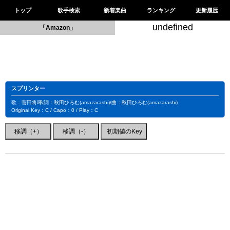
トップ
歌手検索
新着楽曲
ランキング
更新履歴
undefined
「Amazon」
スプリンター
歌：菅田将暉/詞：秋田ひろむ(amazarashi)/曲：秋田ひろむ(amazarashi)
Original Key：C / Capo：0 / Play：C