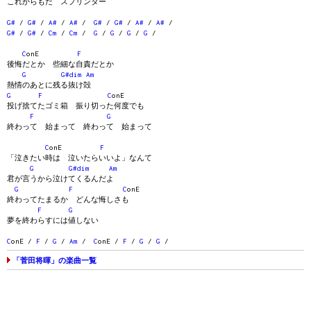
これからもだ スプリンター
G#
/
G#
/
A#
/
A#
/
G#
/
G#
/
A#
/
A#
/
G#
/
G#
/
Cm
/
Cm
/
G
/
G
/
G
/
G
/
C
onE
F
後悔だとか 些細な自責だとか
G
G#dim
Am
熱情のあとに残る抜け殻
G
F
C
onE
投げ捨てたゴミ箱 振り切った何度でも
F
G
終わって 始まって 終わって 始まって
C
onE
F
「泣きたい時は 泣いたらいいよ」なんて
G
G#dim
Am
君が言うから泣けてくるんだよ
G
F
C
onE
終わってたまるか どんな悔しさも
F
G
夢を終わらすには値しない
C
onE /
F
/
G
/
Am
/
C
onE /
F
/
G
/
G
/
「菅田将暉」の楽曲一覧