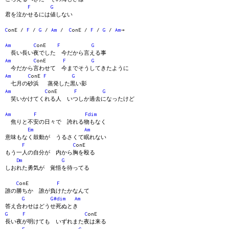
F
G
君を泣かせるには値しない
C
onE /
F
/
G
/
Am
/
C
onE /
F
/
G
/
Am
→
Am
C
onE
F
G
長い長い夜でした 今だから言える事
Am
C
onE
F
G
今だから言わせて 今までそうしてきたように
Am
C
onE
F
G
七月の砂浜 蒸発した黒い影
Am
C
onE
F
G
笑いかけてくれる人 いつしか過去になったけど
Am
F
Fdim
焦りと不安の日々で 誇れる物もなく
Em
Am
意味もなく鼓動が うるさくて眠れない
F
C
onE
もう一人の自分が 内から胸を殴る
Dm
G
しおれた勇気が 覚悟を待ってる
C
onE
F
誰の勝ちか 誰が負けたかなんて
G
G#dim
Am
答え合わせはどうせ死ぬとき
G
F
C
onE
長い夜が明けても いずれまた夜は来る