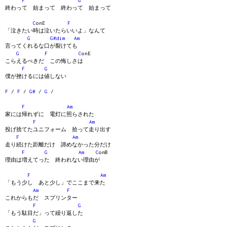
F
G
終わって 始まって 終わって 始まって
C
onE
F
「泣きたい時は泣いたらいいよ」なんて
G
G#dim
Am
言ってくれるな口が裂けても
G
F
C
onE
こらえるべきだ この悔しさは
F
G
僕が挫けるには値しない
F
/
F
/
G#
/
G
/
F
Am
家には帰れずに 電灯に照らされた
F
Am
投げ捨てたユニフォーム 拾って走り出す
F
Am
走り続けた距離だけ 諦めなかった分だけ
F
G
Am
C
onB
理由は増えてった 終われない理由が
F
Am
「もう少し あと少し」でここまで来た
Am
F
これからもだ スプリンター
F
G
「もう駄目だ」って繰り返した
G