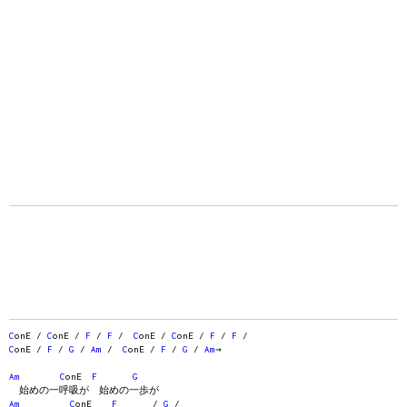
C
onE /
C
onE /
F
/
F
/
C
onE /
C
onE /
F
/
F
/
C
onE /
F
/
G
/
Am
/
C
onE /
F
/
G
/
Am
→
Am
C
onE
F
G
始めの一呼吸が 始めの一歩が
Am
C
onE
F
/
G
/