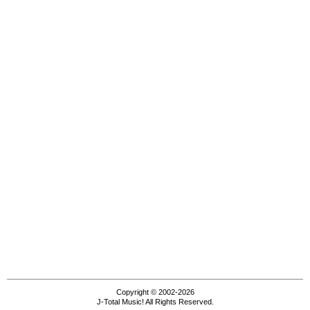
Copyright © 2002-2026
J-Total Music! All Rights Reserved.