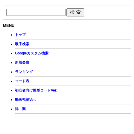
MENU
トップ
歌手検索
Googleカスタム検索
新着楽曲
ランキング
コード表
初心者向け簡単コードVer.
動画視聴Ver.
洋 楽