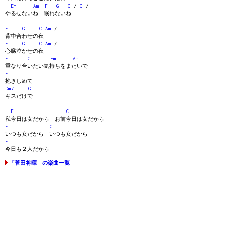
Em
Am
F
G
C
/
C
/
やるせないね 眠れないね
F
G
C
Am
/
背中合わせの夜
F
G
C
Am
/
心臓泣かせの夜
F
G
Em
Am
重なり合いたい気持ちをまたいで
F
抱きしめて
Dm7
G
...
キスだけで
F
C
私今日は女だから お前今日は女だから
F
C
いつも女だから いつも女だから
F
...
今日も２人だから
「菅田将暉」の楽曲一覧