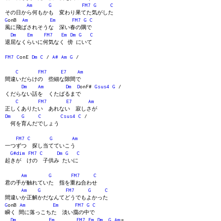
Am
G
FM7
G
C
その日から何もかも 変わり果てた気がした
G
onB
Am
Em
FM7
G
C
風に飛ばされそうな 深い春の隅で
Dm
Em
FM7
Em
Dm
G
C
退屈なくらいに何気なく 傍 にいて
FM7
C
onE
Dm
C
/
A#
Am
G
/
C
FM7
E7
Am
間違いだらけの 些細な隙間で
Dm
Am
Dm
D
onF#
Gsus4
G
/
くだらない話を くたばるまで
C
FM7
E7
Am
正しくありたい あれない 寂しさが
Dm
G
C
Csus4
C
/
何を育んだでしょう
FM7
C
G
Am
一つずつ 探し当てていこう
G#dim
FM7
C
Dm
G
C
起きが けの 子供み たいに
Am
G
FM7
C
君の手が触れていた 指を重ね合わせ
Am
G
FM7
G
C
間違いか正解かだなんてどうでもよかった
G
onB
Am
Em
FM7
G
C
瞬く 間に落っこちた 淡い靄の中で
Dm
Em
FM7
Em
Dm
G
Am
→