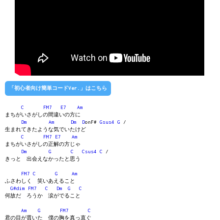
「初心者向け簡単コードVer.」はこちら
C
FM7
E7
Am
まちがいさがしの間違いの方に
Dm
Am
Dm
D
onF#
Gsus4
G
/
生まれてきたような気でいたけど
C
FM7
E7
Am
まちがいさがしの正解の方じゃ
Dm
G
C
Csus4
C
/
きっと 出会えなかったと思う
FM7
C
G
Am
ふさわしく 笑いあえること
G#dim
FM7
C
Dm
G
C
何故だ ろうか 涙がでること
Am
G
FM7
C
君の目が貫いた 僕の胸を真っ直ぐ