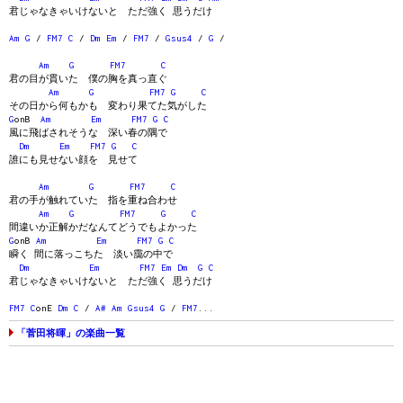
君じゃなきゃいけないと ただ強く 思うだけ
Am
G
/
FM7
C
/
Dm
Em
/
FM7
/
Gsus4
/
G
/
Am
G
FM7
C
君の目が貫いた 僕の胸を真っ直ぐ
Am
G
FM7
G
C
その日から何もかも 変わり果てた気がした
G
onB
Am
Em
FM7
G
C
風に飛ばされそうな 深い春の隅で
Dm
Em
FM7
G
C
誰にも見せない顔を 見せて
Am
G
FM7
C
君の手が触れていた 指を重ね合わせ
Am
G
FM7
G
C
間違いか正解かだなんてどうでもよかった
G
onB
Am
Em
FM7
G
C
瞬く 間に落っこちた 淡い靄の中で
Dm
Em
FM7
Em
Dm
G
C
君じゃなきゃいけないと ただ強く 思うだけ
FM7
C
onE
Dm
C
/
A#
Am
Gsus4
G
/
FM7
...
「菅田将暉」の楽曲一覧