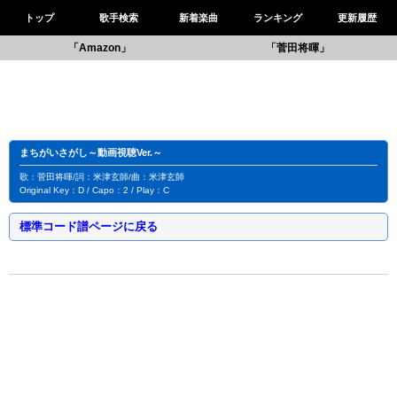
トップ
歌手検索
新着楽曲
ランキング
更新履歴
「Amazon」
「菅田将暉」
まちがいさがし～動画視聴Ver.～
歌：菅田将暉/詞：米津玄師/曲：米津玄師
Original Key：D / Capo：2 / Play：C
標準コード譜ページに戻る