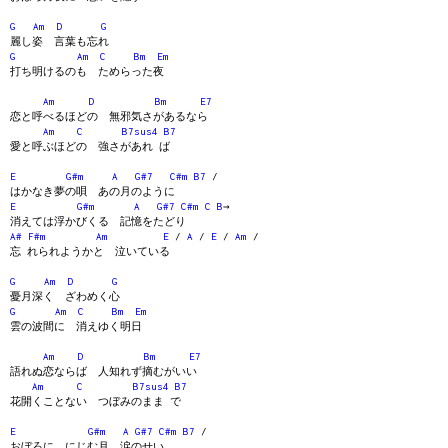
G
Am
D
G
麗し姿 言葉も忘れ
G
Am
C
Bm
Em
打ち明けるのも ためらった夜
Am
D
Bm
E7
恋と呼べるほどの 無邪気さがあるなら
Am
C
B7sus4
B7
愛と呼ぶほどの 強さがあれ ば
E
G#m
A
G#7
C#m
B7
/
はかなき夢の唄 あの月のように
E
G#m
A
G#7
C#m
C
B
→
消えては浮かびくる 記憶をたどり
A#
F#m
Am
E
/
A
/
E
/
Am
/
忘 れられようかと 泣いている
G
Am
D
G
憂月深く ざわめく心
G
Am
C
Bm
Em
雲の波間に 消えゆく明日
Am
D
Bm
E7
語れぬ恋ならば 人知れず摘むがいい
Am
C
B7sus4
B7
花開くことない つぼみのまま で
E
G#m
A
G#7
C#m
B7
/
おぼろに にじむ月 涙のせい