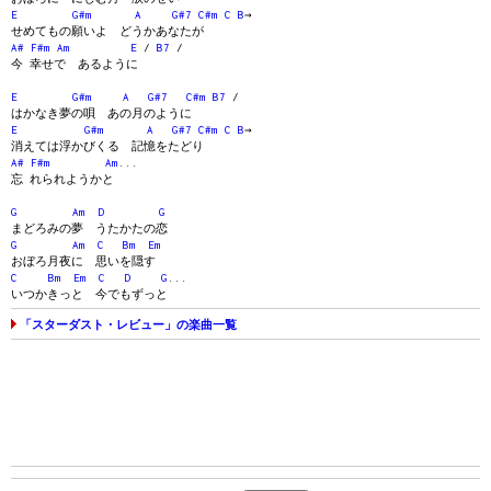
E
G#m
A
G#7
C#m
C
B
→
せめてもの願いよ どうかあなたが
A#
F#m
Am
E
/
B7
/
今 幸せで あるように
E
G#m
A
G#7
C#m
B7
/
はかなき夢の唄 あの月のように
E
G#m
A
G#7
C#m
C
B
→
消えては浮かびくる 記憶をたどり
A#
F#m
Am
...
忘 れられようかと
G
Am
D
G
まどろみの夢 うたかたの恋
G
Am
C
Bm
Em
おぼろ月夜に 思いを隠す
C
Bm
Em
C
D
G
...
いつかきっと 今でもずっと
「スターダスト・レビュー」の楽曲一覧