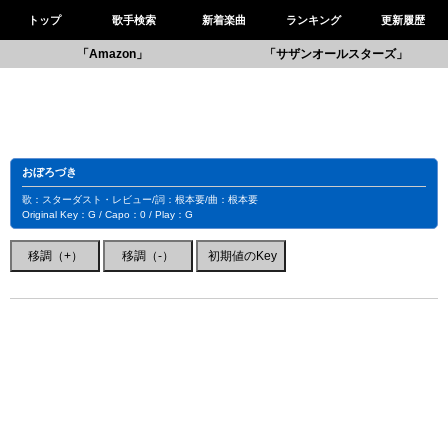
トップ
歌手検索
新着楽曲
ランキング
更新履歴
「Amazon」
「サザンオールスターズ」
おぼろづき
歌：スターダスト・レビュー/詞：根本要/曲：根本要
Original Key：G / Capo：0 / Play：G