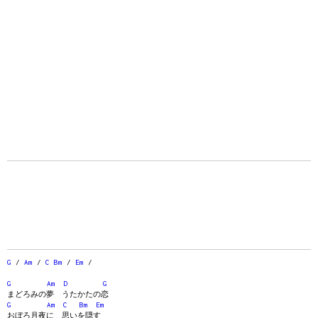
G
/
Am
/
C
Bm
/
Em
/
G
Am
D
G
まどろみの夢 うたかたの恋
G
Am
C
Bm
Em
おぼろ月夜に 思いを隠す