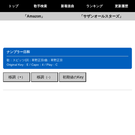
トップ
歌手検索
新着楽曲
ランキング
更新履歴
「Amazon」
「サザンオールスターズ」
ナンプラー日和
歌：スピッツ/詞：草野正宗/曲：草野正宗
Original Key：E / Capo：4 / Play：C