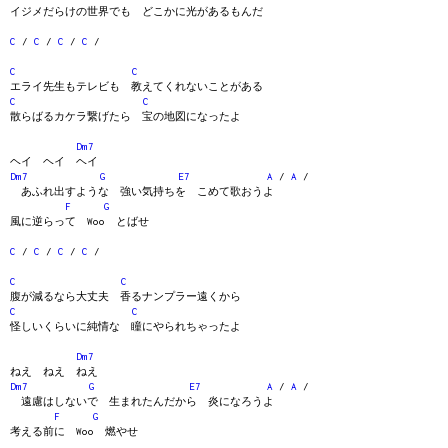
イジメだらけの世界でも どこかに光があるもんだ
C
/
C
/
C
/
C
/
C
C
エライ先生もテレビも 教えてくれないことがある
C
C
散らばるカケラ繋げたら 宝の地図になったよ
Dm7
ヘイ ヘイ ヘイ
Dm7
G
E7
A
/
A
/
あふれ出すような 強い気持ちを こめて歌おうよ
F
G
風に逆らって Woo とばせ
C
/
C
/
C
/
C
/
C
C
腹が減るなら大丈夫 香るナンプラー遠くから
C
C
怪しいくらいに純情な 瞳にやられちゃったよ
Dm7
ねえ ねえ ねえ
Dm7
G
E7
A
/
A
/
遠慮はしないで 生まれたんだから 炎になろうよ
F
G
考える前に Woo 燃やせ