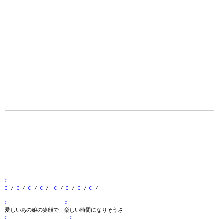
G
...
C
/
C
/
C
/
C
/
C
/
C
/
C
/
C
/
C
C
愛しいあの娘の笑顔で 楽しい時間になりそうさ
C
C