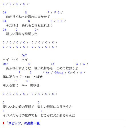
C
/
C
/
C
/
C
/
G#
G
F
/
F
G
/
曲がりくねった流れにまかせて
G#
G
F
/
F
G
/
今だけは あれもこれも忘れよう
G#
G
C
→
新しい踊りを発明した
C
/
C
/
C
/
C
/
C
/
C
/
C
/
C
/
C
/
C
/
C
/
C
/
C
/
C
/
C
/
C
/
Dm7
ヘイ ヘイ ヘイ
Dm7
G
E7
A
/
A
/
あふれ出すような 強い気持ちを こめて歌おうよ
F
G
/
Am
/
G#aug
/
C
onG /
A
/
風に逆らって Woo とばせ
F
G
考える前に Woo 燃やせ
C
/
C
/
C
/
C
/
C
/
C
/
C
/
C
/
C
C
愛しいあの娘の笑顔で 楽しい時間になりそうさ
C
C
イジメだらけの世界でも どこかに光があるもんだ
「スピッツ」の楽曲一覧