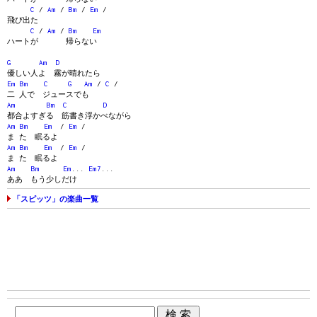
C
/
Am
/
Bm
/
Em
/
飛び出た
C
/
Am
/
Bm
Em
ハートが 帰らない
G
Am
D
優しい人よ 霧が晴れたら
Em
Bm
C
G
Am
/
C
/
二 人で ジュースでも
Am
Bm
C
D
都合よすぎる 筋書き浮かべながら
Am
Bm
Em
/
Em
/
ま た 眠るよ
Am
Bm
Em
/
Em
/
ま た 眠るよ
Am
Bm
Em
...
Em7
...
ああ もう少しだけ
「スピッツ」の楽曲一覧