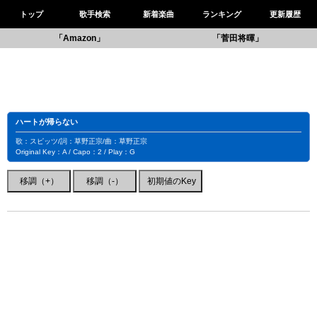
トップ
歌手検索
新着楽曲
ランキング
更新履歴
「Amazon」
「菅田将暉」
ハートが帰らない
歌：スピッツ/詞：草野正宗/曲：草野正宗
Original Key：A / Capo：2 / Play：G