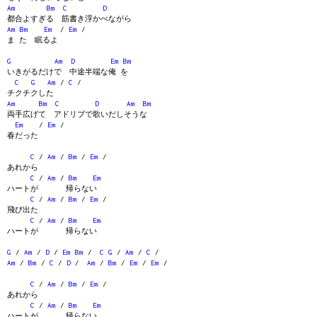
Am
Bm
C
D
都合よすぎる 筋書き浮かべながら
Am
Bm
Em
/
Em
/
ま た 眠るよ
G
Am
D
Em
Bm
いきがるだけで 中途半端な俺 を
C
G
Am
/
C
/
チクチクした
Am
Bm
C
D
Am
Bm
両手広げて アドリブで歌いだしそうな
Em
/
Em
/
春だった
C
/
Am
/
Bm
/
Em
/
あれから
C
/
Am
/
Bm
Em
ハートが 帰らない
C
/
Am
/
Bm
/
Em
/
飛び出た
C
/
Am
/
Bm
Em
ハートが 帰らない
G
/
Am
/
D
/
Em
Bm
/
C
G
/
Am
/
C
/
Am
/
Bm
/
C
/
D
/
Am
/
Bm
/
Em
/
Em
/
C
/
Am
/
Bm
/
Em
/
あれから
C
/
Am
/
Bm
Em
ハートが 帰らない