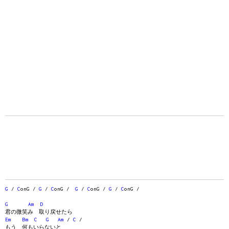
G
/
C
onG /
G
/
C
onG /
G
/
C
onG /
G
/
C
onG /
G
Am
D
君の微笑み 取り戻せたら
Em
Bm
C
G
Am
/
C
/
もう 何もいらないと