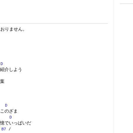
ておりません。
D
紹介しよう
葉
D
このざま
D
憶でいっぱいだ
/
B7
/