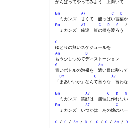
がんばってやってみよう 上向いて
Em
A7
C
D
ミカンズ 甘くて 酸っぱい言葉か
Em
A7
C
D
G
ミカンズ 俺達 虹の橋を渡ろう
G
ゆとりの無いスケジュールを
Am
D
もう少しつめてディストーション
G
Am
青いボトルの泡盛を 濃い目に割って
Bm
C
A7
「まあいいか」なんて言うな 言わな
Em
A7
C
D
G
ミカンズ 笑顔は 無理に作れない
Em
A7
C
ミカンズ いつかは あの娘のハー
G
/
G
/
Am
/
D
/
G
/
G
/
Am
/
D