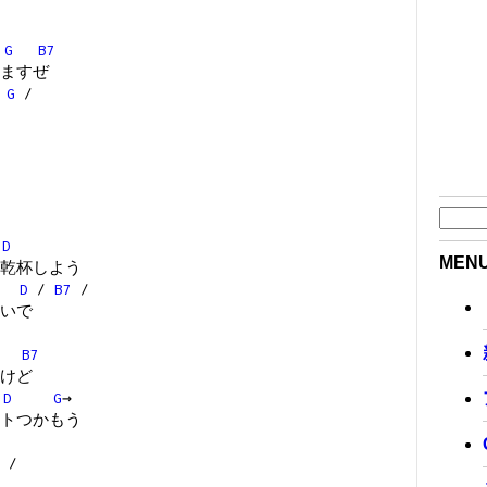
G
B7
ますぜ
/
G
/
D
MEN
乾杯しよう
D
/
B7
/
いで
B7
けど
D
G
→
トつかもう
/