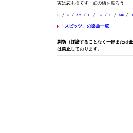
実は恋も捨てず 虹の橋を渡ろう
G
/
G
/
Am
/
D
/
G
/
G
/
Am
/
D
「スピッツ」の楽曲一覧
剽窃（採譜することなく一部または全
は禁止しております。