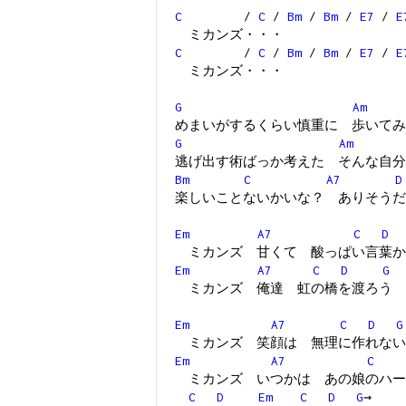
C
/
C
/
Bm
/
Bm
/
E7
/
E
ミカンズ・・・
C
/
C
/
Bm
/
Bm
/
E7
/
E
ミカンズ・・・
G
Am
めまいがするくらい慎重に 歩いてみ
G
Am
逃げ出す術ばっか考えた そんな自分
Bm
C
A7
D
楽しいことないかいな？ ありそうだ
Em
A7
C
D
ミカンズ 甘くて 酸っぱい言葉か
Em
A7
C
D
G
ミカンズ 俺達 虹の橋を渡ろう
Em
A7
C
D
G
ミカンズ 笑顔は 無理に作れない
Em
A7
C
ミカンズ いつかは あの娘のハー
C
D
Em
C
D
G
→