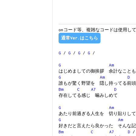
onコード等、複雑なコードは使用し
通常Ver.はこちら
G
/
G
/
G
/
G
/
G
Am
はじめましての御挨拶 余計なことも
G
Am
D
誰もが驚く野望を 隠し持ってる前頭
Bm
C
A7
D
存在してる感じ 噛みしめて
G
Am
あたり前過ぎる人生を 切り貼りして
G
Am
好きだと言えたら良かった そんな記
Bm
C
A7
D