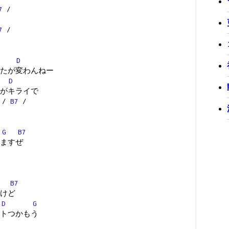
7
/
7
/
D
たが変わんねー
D
がキライで
/
B7
/
G
B7
ますぜ
B7
けど
D
G
トつかもう