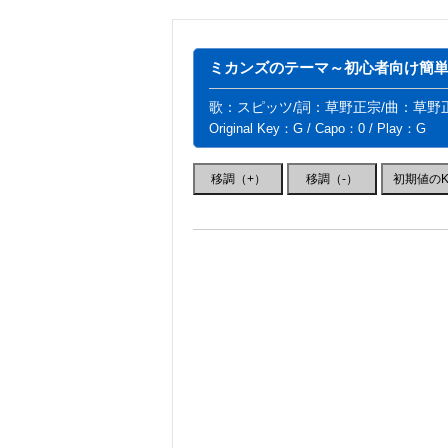
ミカンズのテーマ～初心者向け簡単コ
歌：スピッツ/詞：草野正宗/曲：草野
Original Key：G / Capo：0 / Play：G