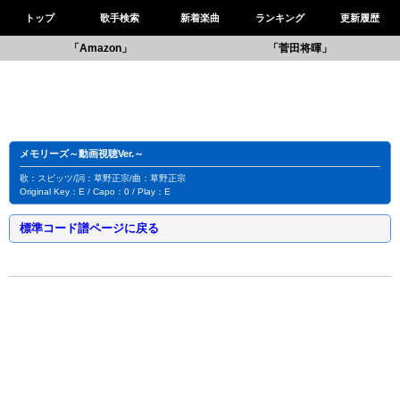
トップ
歌手検索
新着楽曲
ランキング
更新履歴
「Amazon」
「菅田将暉」
メモリーズ～動画視聴Ver.～
歌：スピッツ/詞：草野正宗/曲：草野正宗
Original Key：E / Capo：0 / Play：E
標準コード譜ページに戻る