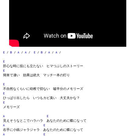
E
/
B
/
A
/
A
/
E
/
B
/
A
/
A
/
E
肝心な時に役にも立たない ヒマつぶしのストーリー
E
簡単で凄い 効果は絶大 マッチ一本の灯り
E
不自然なくらいに幼稚で切ない 嘘半分のメモリーズ
E
ひっぱり出したら いつもカビ臭い 大丈夫かな？
E
メモリーズ
A
E
見えそうなとこでハラハラ あなたのために蝶になって
A
E
右手に小銭ジャラジャラ あなたのために蝶になって
A
E