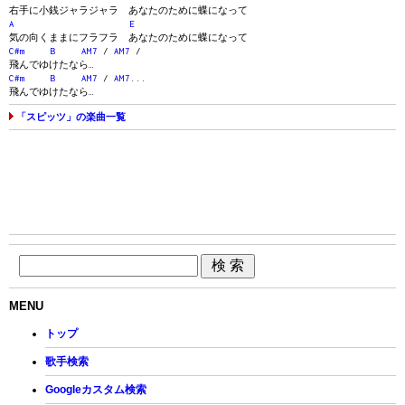
右手に小銭ジャラジャラ あなたのために蝶になって
A
E
気の向くままにフラフラ あなたのために蝶になって
C#m
B
AM7
/
AM7
/
飛んでゆけたなら…
C#m
B
AM7
/
AM7
...
飛んでゆけたなら…
「スピッツ」の楽曲一覧
MENU
トップ
歌手検索
Googleカスタム検索