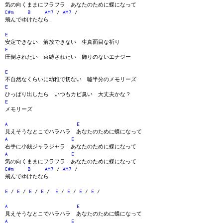
気の向くままにフラフラ あなたのために蝶になって
C#m
B
AM7
/
AM7
/
飛んでゆけたなら…
E
安定できない 解放できない 生真面目な祈り
E
圧倒されたい 束縛されたい 飾りのないエナジー
E
不自然なくらいに幼稚で切ない 嘘半分のメモリーズ
E
ひっぱり出したら いつもカビ臭い 大丈夫かな？
E
メモリーズ
A
E
見えそうなとこでハラハラ あなたのために蝶になって
A
E
右手に小銭ジャラジャラ あなたのために蝶になって
A
E
気の向くままにフラフラ あなたのために蝶になって
C#m
B
AM7
/
AM7
/
飛んでゆけたなら…
E
/
E
/
E
/
E
/
E
/
E
/
E
/
E
/
A
E
見えそうなとこでハラハラ あなたのために蝶になって
A
E