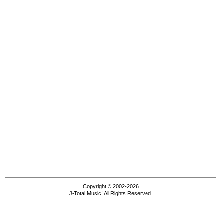
Copyright © 2002-2026
J-Total Music! All Rights Reserved.