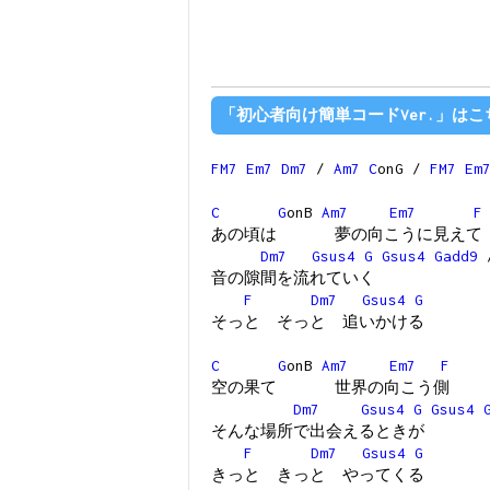
「初心者向け簡単コードVer.」はこ
FM7
Em7
Dm7
/
Am7
C
onG /
FM7
Em
C
G
onB
Am7
Em7
F
あの頃は 夢の向こうに見えて
Dm7
Gsus4
G
Gsus4
Gadd9
音の隙間を流れていく
F
Dm7
Gsus4
G
そっと そっと 追いかける
C
G
onB
Am7
Em7
F
空の果て 世界の向こう側
Dm7
Gsus4
G
Gsus4
そんな場所で出会えるときが
F
Dm7
Gsus4
G
きっと きっと やってくる