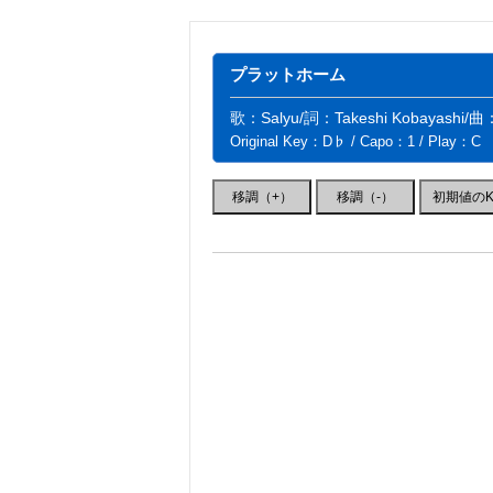
プラットホーム
歌：Salyu/詞：Takeshi Kobayashi/曲：
Original Key：D♭ / Capo：1 / Play：C