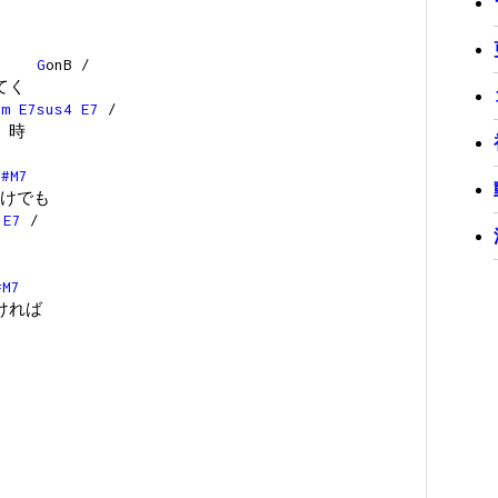
G
onB /
てく
im
E7sus4
E7
/
 時
D#M7
けでも
E7
/
#M7
ければ