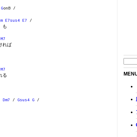
G
onB /
im
E7sus4
E7
/
 も
#M7
ければ
#M7
MEN
れる
7
Dm7
/
Gsus4
G
/