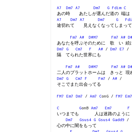
A7
Dm7
A7
Dm7
G
Fdim
C
あの時 あたしが選んだ道の 端は
A7
Dm7
A7
Dm7
G
Fd
途切れて 見えなくなってしまって
Fm7
A#
D#M7
Fm7
A#
D
あなたを呼ぶそのために 歌 い 続
Dm7
G
Cm7
F
A#
/
Dm7
E7
/
隔 てられた世界にも
Fm7
A#
D#M7
Fm7
A#
D
二人のプラットホームは きっと 現
Dm7
G
Cm7
F
Fm7
/
A#
/
そこでまた出会ってる
FM7
Em7
Dm7
/
Am7
C
onG /
FM7
Em
C
G
onB
Am7
Em7
F
いつまでも 人は迷路のように
Dm7
Gsus4
G
Gsus4
Gadd9
/
心の中に闇をもって
F
Dm7
Gsus4
G