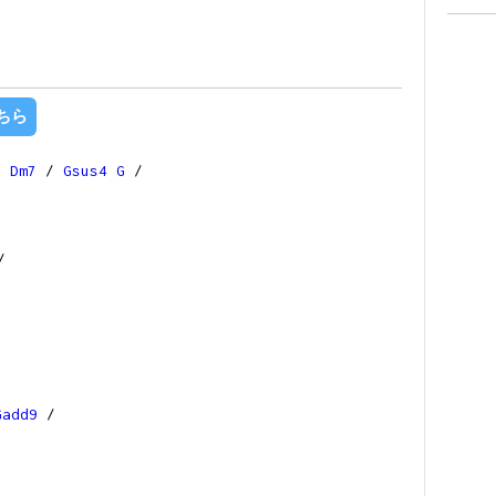
ちら
7
Dm7
/
Gsus4
G
/
/
Gadd9
/