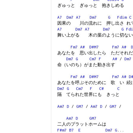
ぎゅっと ぎゅっと 抱きしめる
A7
Dm7
A7
Dm7
G
Fdim
C
因果の 川の流れに 押し出さ れ
A7
Dm7
A7
Dm7
G
Fd
舞い上がる 木の葉のように切ない
Fm7
A#
D#M7
Fm7
A#
あなたを 思い出したら ただそれだ
Dm7
G
Cm7
F
A#
/
Dm7
命（いのち）がまた動き出す
Fm7
A#
D#M7
Fm7
A#
D
あなたを呼ぶそのために 歌 い 続
Dm7
G
Cm7
F
C#
C
隔 てられた世界にも きっと
Am7
D
/
GM7
/
Am7
D
/
GM7
/
Am7
D
GM7
二人のプラットホームは
F#m7
B7
E
Dm7
G
...