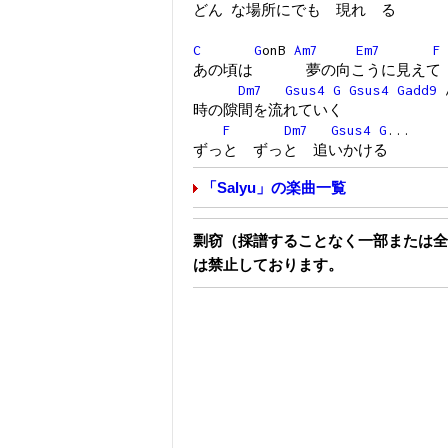
どん な場所にでも 現れ る
C
G
onB
Am7
Em7
F
あの頃は 夢の向こうに見えて
Dm7
Gsus4
G
Gsus4
Gadd9
時の隙間を流れていく
F
Dm7
Gsus4
G
...
ずっと ずっと 追いかける
「Salyu」の楽曲一覧
剽窃（採譜することなく一部または全
は禁止しております。