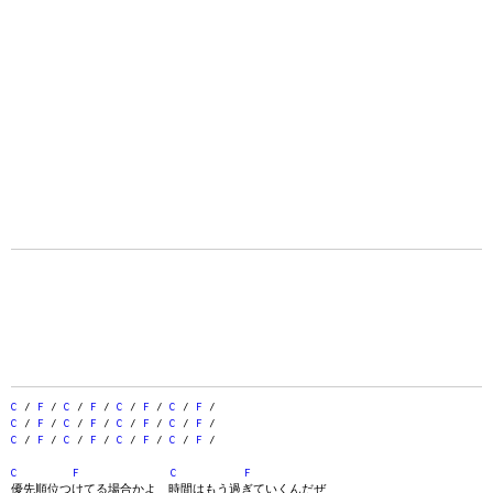
C
/
F
/
C
/
F
/
C
/
F
/
C
/
F
/
C
/
F
/
C
/
F
/
C
/
F
/
C
/
F
/
C
/
F
/
C
/
F
/
C
/
F
/
C
/
F
/
C
F
C
F
優先順位つけてる場合かよ 時間はもう過ぎていくんだぜ