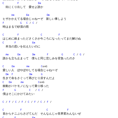
C
F
Em
街にくり出して 愛せよ誰か
Am
Em
Dm
ヒザかかえてる場合じゃねーぞ 新しい事しよう
F
G
C
/
C
/
時はまるで砂漠の雨
C
F
C
F
はじめに絡まったどさくさが今ごろになったってまだ解けぬ
C
F
Em
本当の思いを伝えたいのに
Am
Em
Dm
F
G
C
/
G
/
誰かも立ち止まって 僕らと同じ悲しみを背負ったのさ
C
Em
Am
C
onG
愛しい人 ぼやぼやしてる場合じゃねーぞ
Dm
F
Dm
G
生きて命をさぐって再びとり戻すんだよ
C
Em
Am
C
onG
衝動がバケモノになって乗り移った
F
G
C
/
C
/
僕はそこにかけてみたい
C
/
F
/
C
/
F
/
C
/
F
/
C
/
F
/
C
F
C
F
首からナニぶらさげてんだ そんなんじゃ世界変わんないぜ
C
F
Em