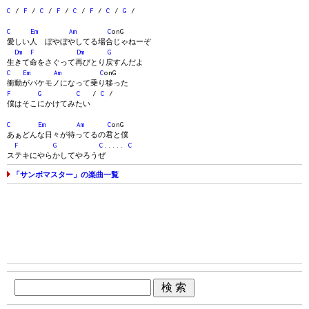
C
/
F
/
C
/
F
/
C
/
F
/
C
/
G
/
C
Em
Am
C
onG
愛しい人 ぼやぼやしてる場合じゃねーぞ
Dm
F
Dm
G
生きて命をさぐって再びとり戻すんだよ
C
Em
Am
C
onG
衝動がバケモノになって乗り移った
F
G
C
/
C
/
僕はそこにかけてみたい
C
Em
Am
C
onG
あぁどんな日々が待ってるの君と僕
F
G
C
.....
C
ステキにやらかしてやろうぜ
「サンボマスター」の楽曲一覧