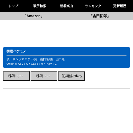
トップ
歌手検索
新着楽曲
ランキング
更新履歴
「Amazon」
「吉田拓郎」
衝動バケモノ
歌：サンボマスター/詞：山口隆/曲：山口隆
Original Key：C / Capo：0 / Play：C