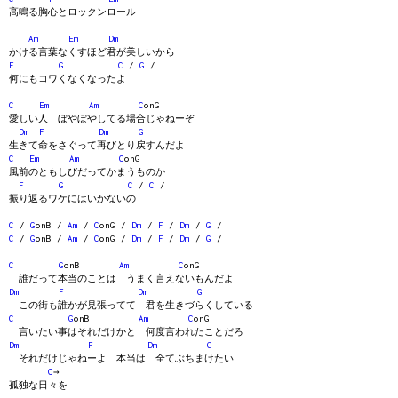
高鳴る胸心とロックンロール
Am
Em
Dm
かける言葉なくすほど君が美しいから
F
G
C
/
G
/
何にもコワくなくなったよ
C
Em
Am
C
onG
愛しい人 ぼやぼやしてる場合じゃねーぞ
Dm
F
Dm
G
生きて命をさぐって再びとり戻すんだよ
C
Em
Am
C
onG
風前のともしびだってかまうものか
F
G
C
/
C
/
振り返るワケにはいかないの
C
/
G
onB /
Am
/
C
onG /
Dm
/
F
/
Dm
/
G
/
C
/
G
onB /
Am
/
C
onG /
Dm
/
F
/
Dm
/
G
/
C
G
onB
Am
C
onG
誰だって本当のことは うまく言えないもんだよ
Dm
F
Dm
G
この街も誰かが見張ってて 君を生きづらくしている
C
G
onB
Am
C
onG
言いたい事はそれだけかと 何度言われたことだろ
Dm
F
Dm
G
それだけじゃねーよ 本当は 全てぶちまけたい
C
→
孤独な日々を