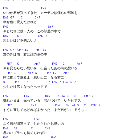
FM7
Em7
いつか君が買ってきた カーテンは僕らの部屋を
Dm7
G7
C
CM7
幸せ色に変えたけれど
FM7
Em7
今となれば僕一人の この部屋の中で
Dm7
G7
C
CM7
/
悲しいほど不釣合いさ
FM7
G7
CM7
E7
FM7
E7
窓の外は雨 君は誰の傘の中
FM7
G
Am7
FM7
G
Am7
今も変わらない想いを 出会ったあの時の想いを
FM7
G
Am7
G
FM7
E7
Am7
胸に抱えて眠るよ 思い出に なる前に
G
FM7
E7
/
FM7
/
Em7
G
/
少しだけ広くなったベッドで
FM7
Em7
Dm7
Gsus4
G
C
CM7
/
壊れたまま 光っている 君がつけて いたピアス
FM7
Em7
Dm7
Gsus4
G
C
CM7
/
すぐに直してあげればよかった まだ君がい るうちに
FM7
Em7
よく僕が間違って しかられたお揃いの
Dm7
G7
C
CM7
君のハブラシも捨てられずに
FM7
Em7