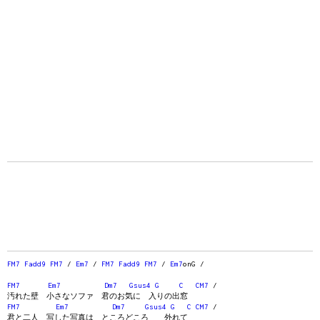
FM7
Fadd9
FM7
/
Em7
/
FM7
Fadd9
FM7
/
Em7
onG /
FM7
Em7
Dm7
Gsus4
G
C
CM7
/
汚れた壁 小さなソファ 君のお気に 入りの出窓
FM7
Em7
Dm7
Gsus4
G
C
CM7
/
君と二人 写した写真は ところどころ 外れて