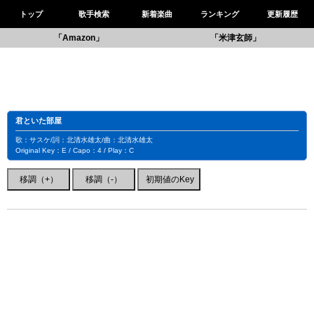
トップ
歌手検索
新着楽曲
ランキング
更新履歴
「Amazon」
「米津玄師」
君といた部屋
歌：サスケ/詞：北清水雄太/曲：北清水雄太
Original Key：E / Capo：4 / Play：C