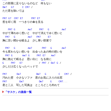
この部屋に足りないものなど 何もない
Dm7
G7
C
CM7
/
ただ君を除いては
FM7
G7
CM7
E7
FM7
E7
窓を叩く雨 一つきりの傘を見る
FM7
G
Am7
FM7
G
Am7
やがて薄れゆく想いと やがて消えてゆく想いと
FM7
G
Am7
FM7
E7
胸に言い聞かせ眠るよ 少し寒い部屋で
FM7
G
Am7
FM7
G
Am7
今も変わらない想いを 出会ったあの時の想いを
FM7
G
Am7
G
FM7
E7
Am7
胸に抱えて眠るよ 思い出に なる前に
G
FM7
E7
/
FM7
/
Em7
G
/
少しだけ広くなったベッドで
FM7
Em7
Dm7
G
C
CM7
/
汚れた壁 小さなソファ 君のお気に入りの出窓
FM7
Em7
Dm7
G
CM7
...
君と二人 写した写真は ところどころ外れて
「サスケ」の楽曲一覧