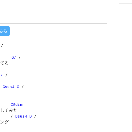
ちら
/
G
G7
/
てる
G7
/
G
Gsus4
G
/
nD
C#dim
してみた
/
Dsus4
D
/
ング