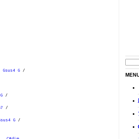
Gsus4
G
/
MEN
G
/
G7
/
Gsus4
G
/
D
C#dim