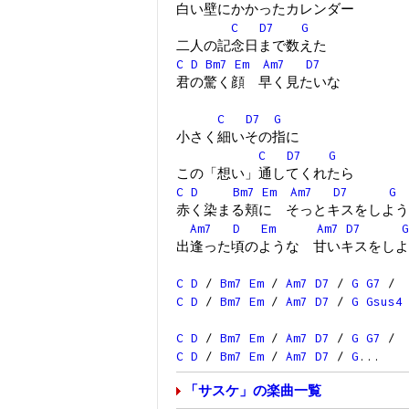
白い壁にかかったカレンダー
C
D7
G
二人の記念日まで数えた
C
D
Bm7
Em
Am7
D7
君の驚く顔 早く見たいな
C
D7
G
小さく細いその指に
C
D7
G
この「想い」通してくれたら
C
D
Bm7
Em
Am7
D7
G
赤く染まる頬に そっとキスをしよう
Am7
D
Em
Am7
D7
G
出逢った頃のような 甘いキスをしよ
C
D
/
Bm7
Em
/
Am7
D7
/
G
G7
/
C
D
/
Bm7
Em
/
Am7
D7
/
G
Gsus4
C
D
/
Bm7
Em
/
Am7
D7
/
G
G7
/
C
D
/
Bm7
Em
/
Am7
D7
/
G
...
「サスケ」の楽曲一覧