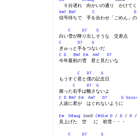
５分遅れ 向かいの通り かけてく
Am7
Bm7
C
D
信号待ちで 手を合わせ「ごめん」の
C
D7
G
白い雪が降り出しそうな 交差点
C
D7
G
ぎゅっと手をつないだ
C
D
Bm7
Em
Am7
D7
今年最初の雪 君と見たいな
C
D7
G
もうすぐ君と僕の記念日
C
D7
G
握った右手は離さないよ
C
D
Bm7
Em
Am7
D7
G
Gsus
人波に君が はぐれないように
Em
D#aug
G
onD
C#dim
D
/
D
/
D
見上げた 空 に 初雪・・・
C
D7
G