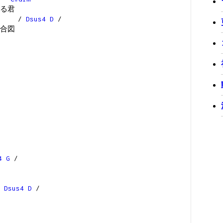
る君
/
Dsus4
D
/
合図
4
G
/
/
Dsus4
D
/