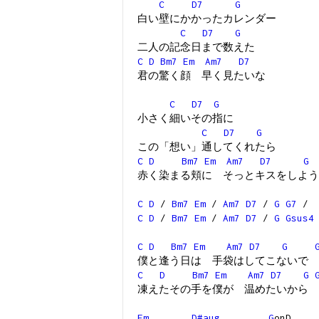
C
D7
G
白い壁にかかったカレンダー
C
D7
G
二人の記念日まで数えた
C
D
Bm7
Em
Am7
D7
君の驚く顔 早く見たいな
C
D7
G
小さく細いその指に
C
D7
G
この「想い」通してくれたら
C
D
Bm7
Em
Am7
D7
G
赤く染まる頬に そっとキスをしよう
C
D
/
Bm7
Em
/
Am7
D7
/
G
G7
/
C
D
/
Bm7
Em
/
Am7
D7
/
G
Gsus4
C
D
Bm7
Em
Am7
D7
G
僕と逢う日は 手袋はしてこないで
C
D
Bm7
Em
Am7
D7
G
凍えたその手を僕が 温めたいから
Em
D#aug
G
on