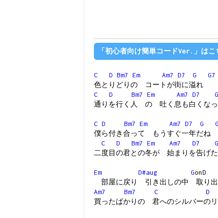
「初心者向け簡単コードVer.」はこ
C
D
Bm7
Em
Am7
D7
G
G7
色とりどりの コートが街に溢れ
C
D
Bm7
Em
Am7
D7
通りを行く人 の 吐く息も白くなっ
C
D
Bm7
Em
Am7
D7
G
僕ら付き合って もうすぐ一年だね
C
D
Bm7
Em
Am7
D7
二度目の君との冬が 始まりを告げた
Em
D#aug
G
o
部屋に戻り 引き出しの中 取り出
Am7
Bm7
C
D
買ったばかりの 君へのシルバーのリ