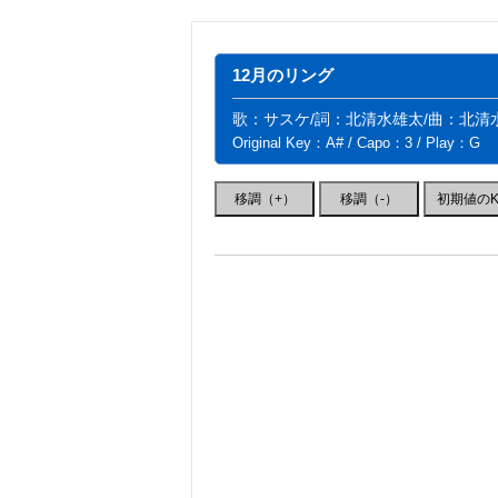
12月のリング
歌：サスケ/詞：北清水雄太/曲：北清
Original Key：A# / Capo：3 / Play：G