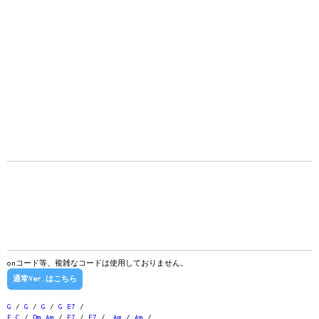
onコード等、複雑なコードは使用しておりません。
通常Ver.はこちら
G
/
G
/
G
/
G
E7
/
F
C
/
Dm
Am
/
E7
/
E7
/
Am
/
Am
/