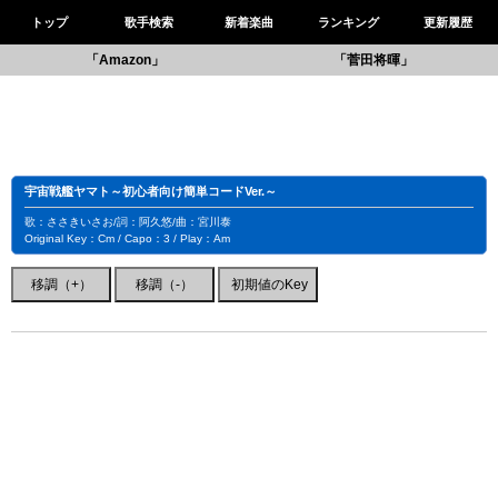
トップ
歌手検索
新着楽曲
ランキング
更新履歴
「Amazon」
「菅田将暉」
宇宙戦艦ヤマト～初心者向け簡単コードVer.～
歌：ささきいさお/詞：阿久悠/曲：宮川泰
Original Key：Cm / Capo：3 / Play：Am