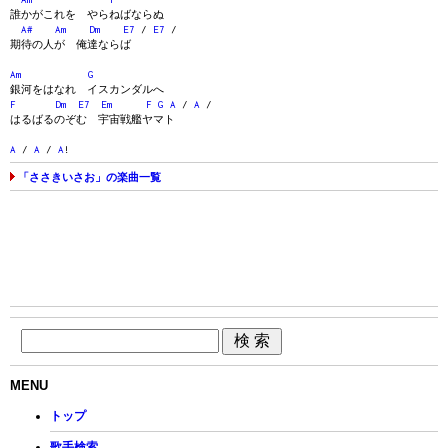
誰かがこれを やらねばならぬ
A#
Am
Dm
E7
/
E7
/
期待の人が 俺達ならば
Am
G
銀河をはなれ イスカンダルへ
F
Dm
E7
Em
F
G
A
/
A
/
はるばるのぞむ 宇宙戦艦ヤマト
A
/
A
/
A
!
「ささきいさお」の楽曲一覧
MENU
トップ
歌手検索