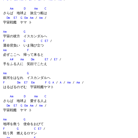
Am
D
Am
C
さらば 地球よ 旅立つ船は
Dm
E7
G
Em
Am
/
Am
/
宇宙戦艦 ヤマ ト
Am
G
宇宙の彼方 イスカンダルへ
F
G
C
E7
/
運命背負い いま飛び立つ
Am
F
必ずここへ 帰って来ると
A#
Am
Dm
E7
/
E7
/
手をふる人に 笑顔でこたえ
Am
G
銀河をはなれ イスカンダルへ
F
Dm
E7
Em
F
G
A
/
A
/
Am
/
Am
/
はるばるのぞむ 宇宙戦艦ヤマト
Am
D
Am
C
さらば 地球よ 愛する人よ
Dm
E7
G
Em
Am
/
Am
/
宇宙戦艦 ヤマ ト
Am
G
地球を救う 使命をおびて
F
G
C
E7
/
戦う男 燃えるロマン
Am
F