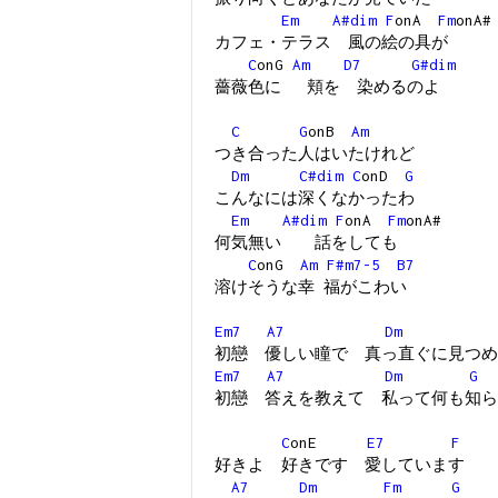
Em
A#dim
F
onA
Fm
onA#
カフェ・テラス 風の絵の具が
C
onG
Am
D7
G#dim
薔薇色に 頬を 染めるのよ
C
G
onB
Am
つき合った人はいたけれど
Dm
C#dim
C
onD
G
こんなには深くなかったわ
Em
A#dim
F
onA
Fm
onA#
何気無い 話をしても
C
onG
Am
F#m7-5
B7
溶けそうな幸 福がこわい
Em7
A7
Dm
初戀 優しい瞳で 真っ直ぐに見つめ
Em7
A7
Dm
G
初戀 答えを教えて 私って何も知ら
C
onE
E7
F
好きよ 好きです 愛しています
A7
Dm
Fm
G