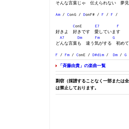
そんな言葉じゃ 伝えられない 夢見
Am
/
C
onG /
D
onF# /
F
/
F
/
C
onE
E7
F
好きよ 好きです 愛しています
A7
Dm
Fm
G
どんな言葉も 違う気がする 初めて
F
/
Fm
/
C
onE /
D#dim
/
Dm
/
G
「斉藤由貴」の楽曲一覧
剽窃（採譜することなく一部または全
は禁止しております。