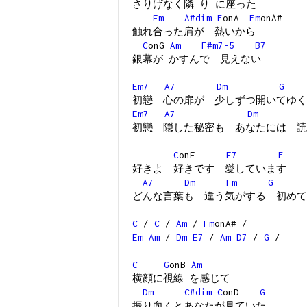
さりげなく隣 り に座った
Em
A#dim
F
onA
Fm
onA#
触れ合った肩が 熱いから
C
onG
Am
F#m7-5
B7
銀幕が かすんで 見えない
Em7
A7
Dm
G
初戀 心の扉が 少しずつ開いてゆく
Em7
A7
Dm
初戀 隠した秘密も あなたには 読
C
onE
E7
F
好きよ 好きです 愛しています
A7
Dm
Fm
G
どんな言葉も 違う気がする 初めて
C
/
C
/
Am
/
Fm
onA# /
Em
Am
/
Dm
E7
/
Am
D7
/
G
/
C
G
onB
Am
横顔に視線 を感じて
Dm
C#dim
C
onD
G
振り向くとあなたが見ていた