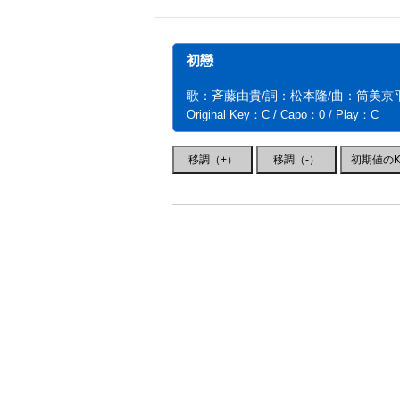
初戀
歌：斉藤由貴/詞：松本隆/曲：筒美京
Original Key：C / Capo：0 / Play：C