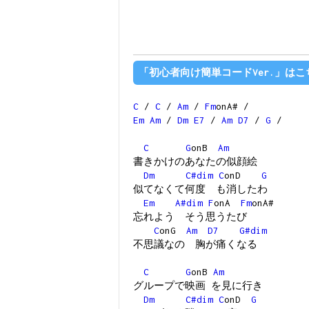
「初心者向け簡単コードVer.」はこ
C
/
C
/
Am
/
Fm
onA# /
Em
Am
/
Dm
E7
/
Am
D7
/
G
/
C
G
onB
Am
書きかけのあなたの似顔絵
Dm
C#dim
C
onD
G
似てなくて何度 も消したわ
Em
A#dim
F
onA
Fm
onA#
忘れよう そう思うたび
C
onG
Am
D7
G#dim
不思議なの 胸が痛くなる
C
G
onB
Am
グループで映画 を見に行き
Dm
C#dim
C
onD
G