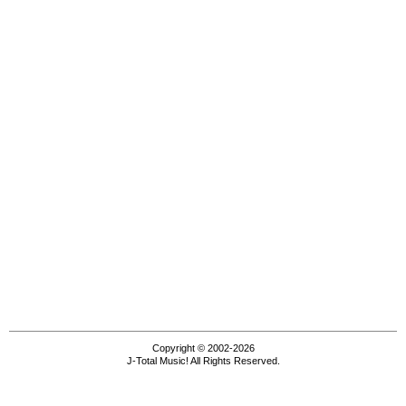
Copyright © 2002-2026
J-Total Music! All Rights Reserved.