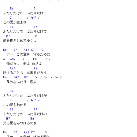
Em
G
ふたりだけに ふたりだけに
C
/
Am7
/
この愛が生まれ
B7
B7
ふたりだけで ふたりだけで
B7
Em
愛を抱きしめてゆくよ
Em
E7
Am7
D7
G
アー この愛を 守るために
G
Am7
B7
Em
E7
/
傷だらけ 例え 命さえ
Am7
Em
賭けることも 出来るだろう
Em
F#7
B7
Em
/
Em
/
Em
/
孤独なふたり 恋人
Em
G
ふたりだけが ふたりだけが
C
/
Am7
/
この愛をわかる
B7
B7
ふたりだけの ふたりだけの
B7
Em
光る星をみつけるのさ
Em
E7
Am7
D7
G
アー この愛が 終わる時は