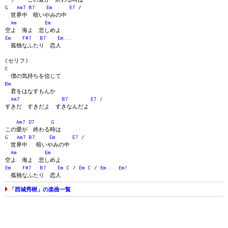
G
Am7
B7
Em
E7
/
世界中 暗いやみの中
Am
Em
空よ 海よ 悲しめよ
Em
F#7
B7
Em
...
孤独なふたり 恋人
(セリフ)
C
僕の気持ちを信じて
Bm
君をはなすもんか
Am7
B7
E7
/
すきだ すきだよ すきなんだよ
Am7
D7
G
この愛が 終わる時は
G
Am7
B7
Em
E7
/
世界中 暗いやみの中
Am
Em
空よ 海よ 悲しめよ
Em
F#7
B7
Em
C
/
Em
C
/
Em
...
Em
!
孤独なふたり 恋人
「西城秀樹」の楽曲一覧