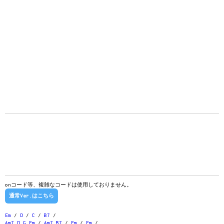
onコード等、複雑なコードは使用しておりません。
通常Ver.はこちら
Em
/
D
/
C
/
B7
/
Am7
D
G
Em
/
Am7
B7
/
Em
/
Em
/