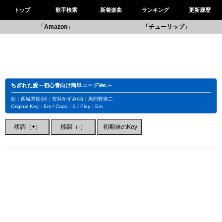
トップ
歌手検索
新着楽曲
ランキング
更新履歴
「Amazon」
「チューリップ」
ちぎれた愛～初心者向け簡単コードVer.～
歌：西城秀樹/詞：安井かずみ/曲：馬飼野康二
Original Key：Em / Capo：0 / Play：Em