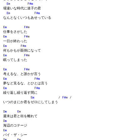
Em
F#m
場違いな時代に迷子の君
Em
F#m
なんとなくいつもあせっている
Em
F#m
仕事をさがした
Em
F#m
一日が終わった
Em
F#m
何もかもが面倒になって
Em
F#m
眠ってしまった
Em
F#m
考えるな、と誰かが言う
Em
F#m
夢など見るな、とひとは言う
Em
F#m
繰り返し繰り返す間に
Em
/
F#m
/
いつのまにか君をゼロにしてしまう
Dm
Em
週末は君と街を離れて
Dm
海辺のコテージ
Em
バイ・ザ・シー
Dm
Em