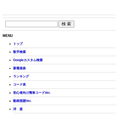
MENU
トップ
歌手検索
Googleカスタム検索
新着楽曲
ランキング
コード表
初心者向け簡単コードVer.
動画視聴Ver.
洋 楽