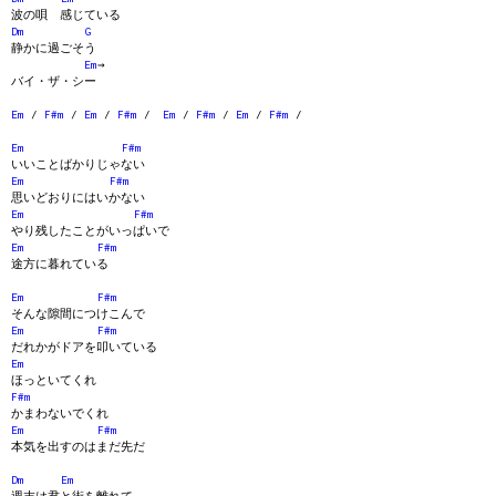
波の唄 感じている
Dm
G
静かに過ごそう
Em
→
バイ・ザ・シー
Em
/
F#m
/
Em
/
F#m
/
Em
/
F#m
/
Em
/
F#m
/
Em
F#m
いいことばかりじゃない
Em
F#m
思いどおりにはいかない
Em
F#m
やり残したことがいっぱいで
Em
F#m
途方に暮れている
Em
F#m
そんな隙間につけこんで
Em
F#m
だれかがドアを叩いている
Em
ほっといてくれ
F#m
かまわないでくれ
Em
F#m
本気を出すのはまだ先だ
Dm
Em