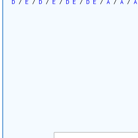
D
/
E
/
D
/
E
/
D
E
/
D
E
/
A
/
A
/
A