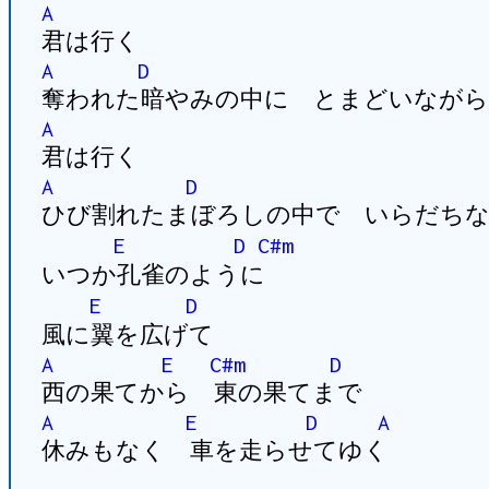
A
君は行く
A
D
奪われた暗やみの中に とまどいながら
A
君は行く
A
D
ひび割れたまぼろしの中で いらだち
E
D
C#m
いつか孔雀のように
E
D
風に翼を広げて
A
E
C#m
D
西の果てから 東の果てまで
A
E
D
A
休みもなく 車を走らせてゆく