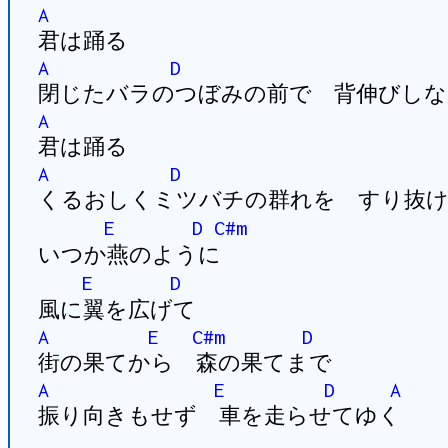
A
君は踊る
A
D
閉じたバラのつぼみの前で 背伸びしな
A
君は踊る
A
D
くるおしくミツバチの群れを すり抜
E
D
C#m
いつか燕のように
E
D
風に翼を広げて
A
E
C#m
D
街の果てから 森の果てまで
A
E
D
A
振り向きもせず 車を走らせてゆく