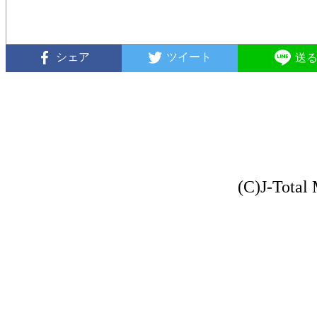
シェア
ツイート
送
(C)J-Total 