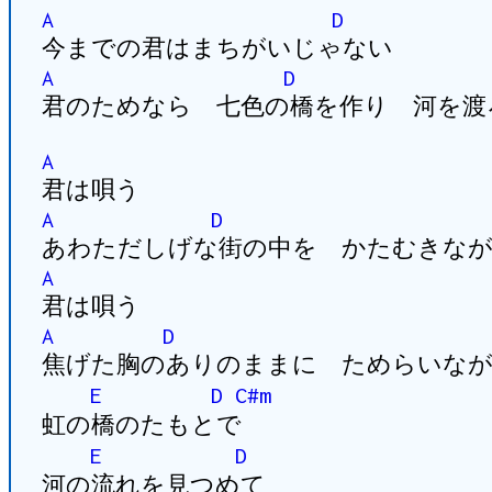
A
D
今までの君はまちがいじゃない
A
D
君のためなら 七色の橋を作り 河を渡
A
君は唄う
A
D
あわただしげな街の中を かたむきな
A
君は唄う
A
D
焦げた胸のありのままに ためらいな
E
D
C#m
虹の橋のたもとで
E
D
河の流れを見つめて