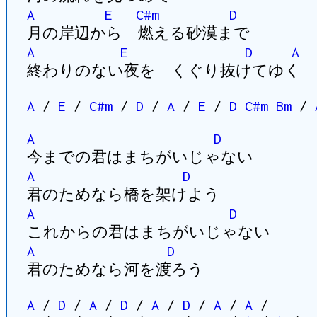
A
E
C#m
D
月の岸辺から 燃える砂漠まで
A
E
D
A
終わりのない夜を くぐり抜けてゆく
A
/
E
/
C#m
/
D
/
A
/
E
/
D
C#m
Bm
/
A
D
今までの君はまちがいじゃない
A
D
君のためなら橋を架けよう
A
D
これからの君はまちがいじゃない
A
D
君のためなら河を渡ろう
A
/
D
/
A
/
D
/
A
/
D
/
A
/
A
/