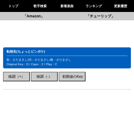
トップ
歌手検索
新着楽曲
ランキング
更新履歴
「Amazon」
「チューリップ」
転校生(ちょっとピンボケ)
歌：さだまさし/詞：さだまさし/曲：さだまさし
Original Key：D / Capo：2 / Play：C