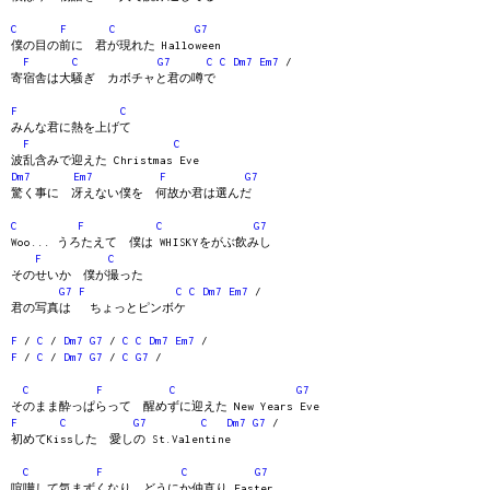
C
F
C
G7
僕の目の前に 君が現れた Halloween
F
C
G7
C
C
Dm7
Em7
/
寄宿舎は大騒ぎ カボチャと君の噂で
F
C
みんな君に熱を上げて
F
C
波乱含みで迎えた Christmas Eve
Dm7
Em7
F
G7
驚く事に 冴えない僕を 何故か君は選んだ
C
F
C
G7
Woo... うろたえて 僕は WHISKYをがぶ飲みし
F
C
そのせいか 僕が撮った
G7
F
C
C
Dm7
Em7
/
君の写真は ちょっとピンボケ
F
/
C
/
Dm7
G7
/
C
C
Dm7
Em7
/
F
/
C
/
Dm7
G7
/
C
G7
/
C
F
C
G7
そのまま酔っぱらって 醒めずに迎えた New Years Eve
F
C
G7
C
Dm7
G7
/
初めてKissした 愛しの St.Valentine
C
F
C
G7
喧嘩して気まずくなり どうにか仲直り Easter