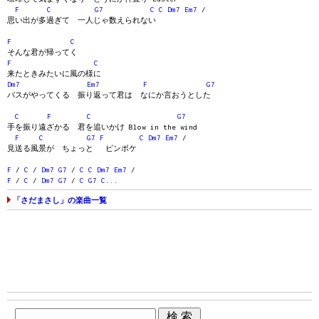
F
C
G7
C
C
Dm7
Em7
/
思い出が多過ぎて 一人じゃ数えられない
F
C
そんな君が帰ってく
F
C
来たときみたいに風の様に
Dm7
Em7
F
G7
バスがやってくる 振り返って君は なにか言おうとした
C
F
C
G7
手を振り遠ざかる 君を追いかけ Blow in the wind
F
C
G7
F
C
Dm7
Em7
/
見送る風景が ちょっと ピンボケ
F
/
C
/
Dm7
G7
/
C
C
Dm7
Em7
/
F
/
C
/
Dm7
G7
/
C
G7
C
...
「さだまさし」の楽曲一覧