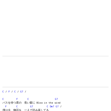
C
/
F
/
C
/
G7
/
C
F
C
G7
バスを待つ君の 長い髪に Blow in the wind
F
C
G7
C
Dm7
G7
/
僕は今 物語を 一人で読み返してる