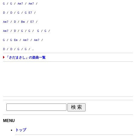
G
/
G
/
Am7
/
Am7
/
D
/
D
/
G
/
G
E7
/
Am7
/
D
/
Bm
/
E7
/
Am7
/
D
/
G
/
G
/
G
/
G
/
G
/
G
Em
/
Am7
/
Am7
/
D
/
D
/
G
/
G
/ …
「さだまさし」の楽曲一覧
MENU
トップ