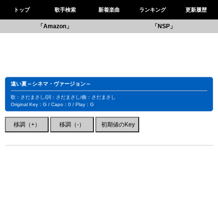
トップ
歌手検索
新着楽曲
ランキング
更新履歴
「Amazon」
「NSP」
遠い夏～シネマ・ヴァージョン～
歌：さだまさし/詞：さだまさし/曲：さだまさし
Original Key：G / Capo：0 / Play：G