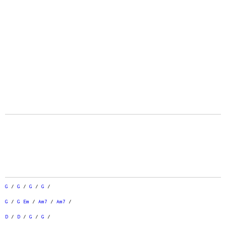
G
/
G
/
G
/
G
/
G
/
G
Em
/
Am7
/
Am7
/
D
/
D
/
G
/
G
/