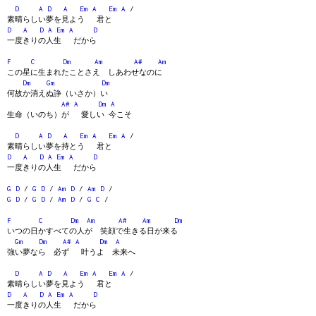
D
A
D
A
Em
A
Em
A
/
素晴らしい夢を見よう 君と
D
A
D
A
Em
A
D
一度きりの人生 だから
F
C
Dm
Am
A#
Am
この星に生まれたことさえ しあわせなのに
Dm
Gm
Dm
何故か消えぬ諍（いさか）い
A#
A
Dm
A
生命（いのち）が 愛しい 今こそ
D
A
D
A
Em
A
Em
A
/
素晴らしい夢を持とう 君と
D
A
D
A
Em
A
D
一度きりの人生 だから
G
D
/
G
D
/
Am
D
/
Am
D
/
G
D
/
G
D
/
Am
D
/
G
C
/
F
C
Dm
Am
A#
Am
Dm
いつの日かすべての人が 笑顔で生きる日が来る
Gm
Dm
A#
A
Dm
A
強い夢なら 必ず 叶うよ 未来へ
D
A
D
A
Em
A
Em
A
/
素晴らしい夢を見よう 君と
D
A
D
A
Em
A
D
一度きりの人生 だから