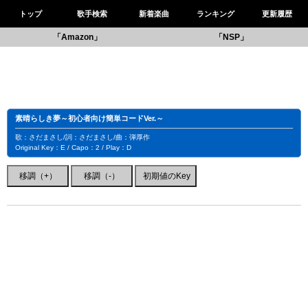
トップ
歌手検索
新着楽曲
ランキング
更新履歴
「Amazon」
「NSP」
素晴らしき夢～初心者向け簡単コードVer.～
歌：さだまさし/詞：さだまさし/曲：弾厚作
Original Key：E / Capo：2 / Play：D