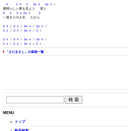
D
A
D
A
Em
A
Em
A
/
素晴らしい夢を見よう 君と
D
A
D
A
Em
A
D
一度きりの人生 だから
D
A
/
D
A
/
Em
A
/
Em
A
/
D
A
/
D
A
/
Em
A
/
D
/
D
A
/
D
A
/
Em
A
/
Em
A
/
D
A
/
D
A
/
Em
A
/
D
/ …
「さだまさし」の楽曲一覧
MENU
トップ
歌手検索