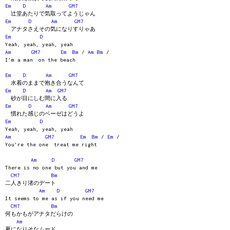
Em
D
Am
GM7
辻堂あたりで気取ってようじゃん
Em
D
Am
GM7
アナタさえその気になりすりゃあ
Em
D
Yeah, yeah, yeah, yeah
Am
GM7
Em
Bm
/
Am
Bm
/
I'm a man on the beach
Em
D
Am
GM7
水着のままで抱き合うなんて
Em
D
Am
GM7
砂が目にしむ間に入る
Em
D
Am
GM7
慣れた感じのベーゼはどうよ
Em
D
Yeah, yeah, yeah, yeah
Am
GM7
Em
Bm
/
Em
/
You're the one treat me right
Am
D
GM7
There is no one but you and me
CM7
Bm
二人きり渚のデート
Am
D
GM7
It seems to me as if you need me
CM7
Bm
何もかもがアナタだらけの
Am
夏になりそなムード