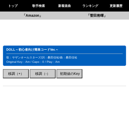
トップ
歌手検索
新着楽曲
ランキング
更新履歴
「Amazon」
「菅田将暉」
DOLL～初心者向け簡単コードVer.～
歌：サザンオールスターズ/詞：桑田佳祐/曲：桑田佳祐
Original Key：Am / Capo：0 / Play：Am