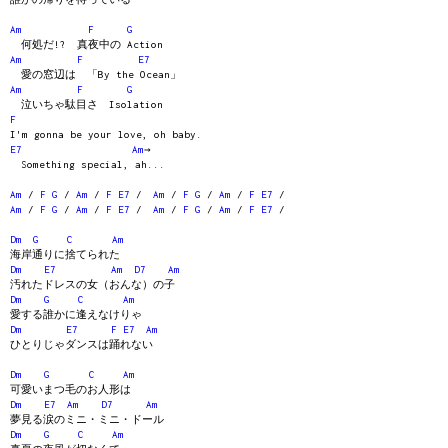
Am
F
G
何処だ!? 真夜中の Action
Am
F
E7
愛の窓辺は 「By the Ocean」
Am
F
G
泣いちゃ駄目さ Isolation
F
I'm gonna be your love, oh baby.
E7
Am
→
Something special, ah...
Am
/
F
G
/
Am
/
F
E7
/
Am
/
F
G
/
Am
/
F
E7
/
Am
/
F
G
/
Am
/
F
E7
/
Am
/
F
G
/
Am
/
F
E7
/
Dm
G
C
Am
海岸通りに捨てられた
Dm
E7
Am
D7
Am
汚れたドレスの女（おんな）の子
Dm
G
C
Am
愛する誰かに逢えなけりゃ
Dm
E7
F
E7
Am
ひとりじゃダンスは踊れない
Dm
G
C
Am
可愛いまつ毛のお人形は
Dm
E7
Am
D7
Am
夢見る涙のミニ・ミニ・ドール
Dm
G
C
Am