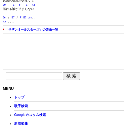
真夏の夜風が切なくて
Dm
E7
F
E7
Am
溢れる涙が止まらない
Dm
/
E7
/
F
E7
Am
...
A7
.....
「サザンオールスターズ」の楽曲一覧
MENU
トップ
歌手検索
Googleカスタム検索
新着楽曲