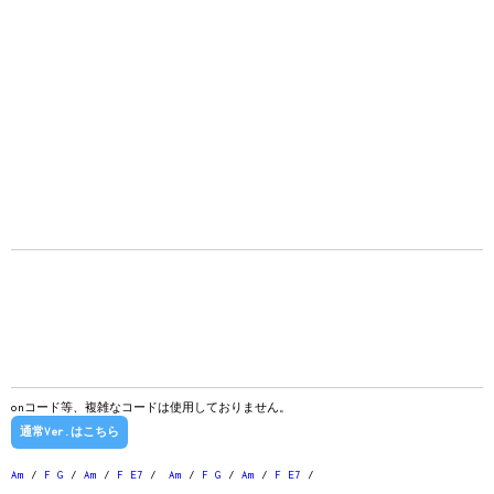
onコード等、複雑なコードは使用しておりません。
通常Ver.はこちら
Am
/
F
G
/
Am
/
F
E7
/
Am
/
F
G
/
Am
/
F
E7
/