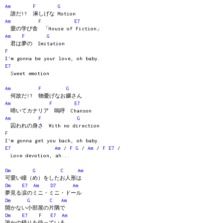
Am
F
G
誰だ!? 淋しげな Motion
Am
F
E7
愛の学び舎 「House of Fiction」
Am
F
G
君は夢の Imitation
F
I'm gonna be your love, oh baby.
E7
Sweet emotion
Am
F
G
何故だ!? 物憂げなお嬢さん
Am
F
E7
啼いてカナリア 嗚呼 Chanson
Am
F
G
囚われの身さ With no direction
F
I'm gonna get you back, oh baby.
E7
Am
/
F
G
/
Am
/
F
E7
/
Love devotion, ah...
Dm
G
C
Am
可愛い瞳（め）をしたお人形は
Dm
E7
Am
D7
Am
夢見る涙のミニ・ミニ・ドール
Dm
G
C
Am
開かない小部屋の片隅で
Dm
E7
F
E7
Am
誰かの帰りを待っている