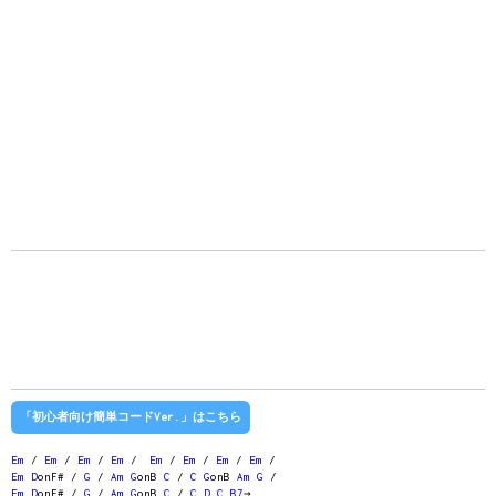
「初心者向け簡単コードVer.」はこちら
Em
/
Em
/
Em
/
Em
/
Em
/
Em
/
Em
/
Em
/
Em
D
onF# /
G
/
Am
G
onB
C
/
C
G
onB
Am
G
/
Em
D
onF# /
G
/
Am
G
onB
C
/
C
D
C
B7
→