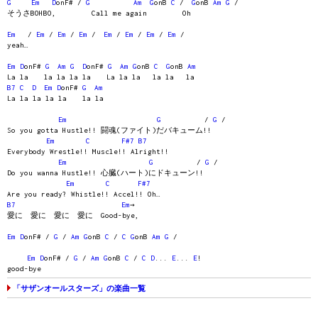
G
Em
D
onF# /
G
Am
G
onB
C
/
G
onB
Am
G
/
そうさBOHBO, Call me again Oh
Em
/
Em
/
Em
/
Em
/
Em
/
Em
/
Em
/
Em
/
yeah…
Em
D
onF#
G
Am
G
D
onF#
G
Am
G
onB
C
G
onB
Am
La la la la la la La la la la la la
B7
C
D
Em
D
onF#
G
Am
La la la la la la la
Em
G
/
G
/
So you gotta Hustle!! 闘魂(ファイト)だバキューム!!
Em
C
F#7
B7
Everybody Wrestle!! Muscle!! Alright!!
Em
G
/
G
/
Do you wanna Hustle!! 心臓(ハート)にドキューン!!
Em
C
F#7
Are you ready? Whistle!! Accel!! Oh…
B7
Em
→
愛に 愛に 愛に 愛に Good-bye,
Em
D
onF# /
G
/
Am
G
onB
C
/
C
G
onB
Am
G
/
Em
D
onF# /
G
/
Am
G
onB
C
/
C
D
...
E
...
E
!
good-bye
「サザンオールスターズ」の楽曲一覧