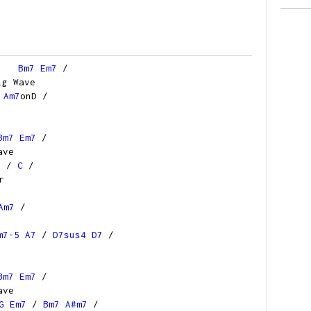
Bm7
Em7
/
Wave
Am7
onD /
Bm7
Em7
/
ve
/
C
/
r
Am7
/
m7-5
A7
/
D7sus4
D7
/
Bm7
Em7
/
ve
G
Em7
/
Bm7
A#m7
/