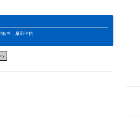
祐/曲：桑田佳祐