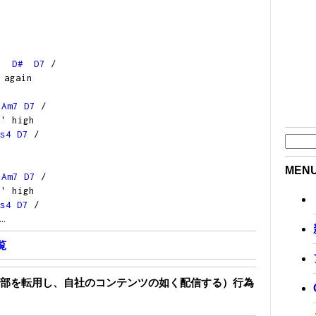
を
D#
D7
/
again
Am7
D7
/
n' high
s4
D7
/
MEN
Am7
D7
/
n' high
s4
D7
/
…
覧
部を転用し、自社のコンテンツの如く配信する）行為