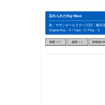
忘れられたBig Wave
歌：サザンオールスターズ/詞：桑田佳
Original Key：G / Capo：0 / Play：G