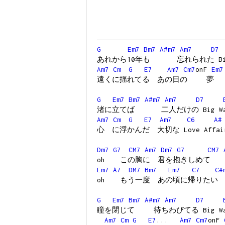
G
Em7
Bm7
A#m7
Am7
D7
あれから10年も 忘れられた Big 
Am7
Cm
G
E7
Am7
Cm7
onF
Em7
遠くに揺れてる あの日の 夢
G
Em7
Bm7
A#m7
Am7
D7
渚に立てば 二人だけの Big Wa
Am7
Cm
G
E7
Am7
C6
A#
心 に浮かんだ 大切な Love Affai
Dm7
G7
CM7
Am7
Dm7
G7
CM7
oh この胸に 君を抱きしめて
Em7
A7
DM7
Bm7
Em7
C7
C#
oh もう一度 あの頃に帰りたい
G
Em7
Bm7
A#m7
Am7
D7
瞳を閉じて 待ちわびてる Big Wa
Am7
Cm
G
E7
...
Am7
Cm7
onF