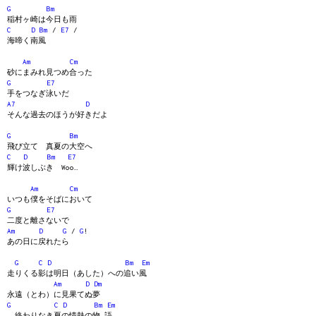
G
Bm
稲村ヶ崎は今日も雨
C
D
Bm
/
E7
/
海啼く南風
Am
Cm
砂にまみれ見つめ合った
G
E7
手をつなぎ泳いだ
A7
D
そんな過去のほうが好きだよ
G
Bm
飛び立て 真夏の大空へ
C
D
Bm
E7
輝け波しぶき Woo…
Am
Cm
いつも僕をそばにおいて
G
E7
二度と離さないで
Am
D
G
/
G
!
あの日に戻れたら
G
C
D
Bm
Em
走りくる影は明日（あした）への追い風
Am
D
Dm
永遠（とわ）に見果てぬ夢
G
C
D
Bm
Em
終わりなき夏の情熱の物 語