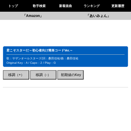
トップ
歌手検索
新着楽曲
ランキング
更新履歴
「Amazon」
「あいみょん」
君こそスターだ～初心者向け簡単コードVer.～
歌：サザンオールスターズ/詞：桑田佳祐/曲：桑田佳祐
Original Key：A / Capo：2 / Play：G