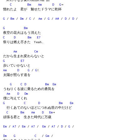
C
Bm
Am
D
G
→
惚れたよ 君が 魅せたドラマに乾杯
G
/
Bm
/
Dm
/
C
/
Am
/
G
/
A#
/
D
/
D
/
G
Bm
夜空の花火はもう消えた
C
D
Bm
E7
祭りは燃え尽きた Yeah…
Am
Cm
だから生まれ変わらないと
G
E7
歩いていかないと
Am
D
G
/
G
!
太陽が照らす道を
G
C
D
Bm
Em
うねりくる波に乗るための勇気を
Am
D
Dm
僕に与えてくれ
G
C
D
Bm
Em
行くあてのないほどにつれぬ世の中だけど
C
Bm
Am
D
Em
→
頑張る君と 生きた時代に万歳
Em
/
A7
/
Em
/
A7
/
Em
/
A7
/
D
/
G
/
Dm
G
C
/
Gm
/