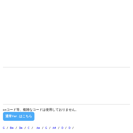
onコード等、複雑なコードは使用しておりません。
通常Ver.はこちら
G
/
Bm
/
Dm
/
C
/
Am
/
G
/
A#
/
D
/
D
/