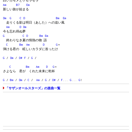
白いカモメとケセラセラ
Am
B7
Em
新しい旅が始まる
Dm
G
C
D
Bm
Em
走りくる影は明日（あした）への追い風
Am
D
Dm
今も忘れ得ぬ夢
G
C
D
Bm
Em
終わりなき夏の情熱の物 語
C
Bm
Am
D
G
→
弾ける君の 眩しいカラダに首ったけ
G
/
Dm
/
D#
F
/
G
/
C
Bm
Am
D
G
→
さよなら 君が くれた未来に乾杯
G
/
Bm
/
Dm
/
C
/
Am
/
G
/
D#
/
F
...
G
...
G
!
「サザンオールスターズ」の楽曲一覧