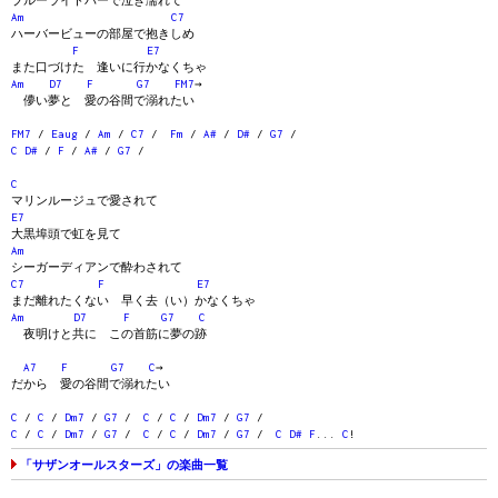
ブルーライトバーで泣き濡れて
Am
C7
ハーバービューの部屋で抱きしめ
F
E7
また口づけた 逢いに行かなくちゃ
Am
D7
F
G7
FM7
→
儚い夢と 愛の谷間で溺れたい
FM7
/
Eaug
/
Am
/
C7
/
Fm
/
A#
/
D#
/
G7
/
C
D#
/
F
/
A#
/
G7
/
C
マリンルージュで愛されて
E7
大黒埠頭で虹を見て
Am
シーガーディアンで酔わされて
C7
F
E7
まだ離れたくない 早く去（い）かなくちゃ
Am
D7
F
G7
C
夜明けと共に この首筋に夢の跡
A7
F
G7
C
→
だから 愛の谷間で溺れたい
C
/
C
/
Dm7
/
G7
/
C
/
C
/
Dm7
/
G7
/
C
/
C
/
Dm7
/
G7
/
C
/
C
/
Dm7
/
G7
/
C
D#
F
...
C
!
「サザンオールスターズ」の楽曲一覧