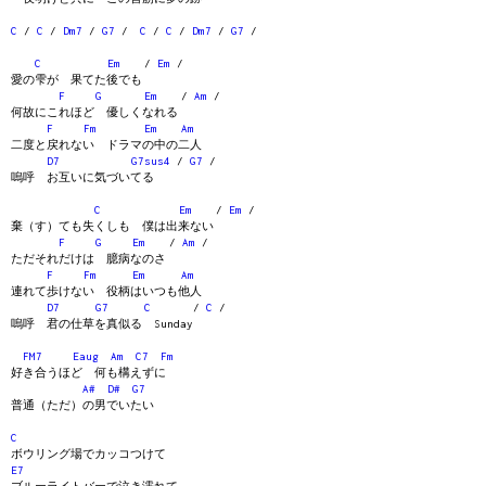
C
/
C
/
Dm7
/
G7
/
C
/
C
/
Dm7
/
G7
/
C
Em
/
Em
/
愛の雫が 果てた後でも
F
G
Em
/
Am
/
何故にこれほど 優しくなれる
F
Fm
Em
Am
二度と戻れない ドラマの中の二人
D7
G7sus4
/
G7
/
嗚呼 お互いに気づいてる
C
Em
/
Em
/
棄（す）ても失くしも 僕は出来ない
F
G
Em
/
Am
/
ただそれだけは 臆病なのさ
F
Fm
Em
Am
連れて歩けない 役柄はいつも他人
D7
G7
C
/
C
/
嗚呼 君の仕草を真似る Sunday
FM7
Eaug
Am
C7
Fm
好き合うほど 何も構えずに
A#
D#
G7
普通（ただ）の男でいたい
C
ボウリング場でカッコつけて
E7