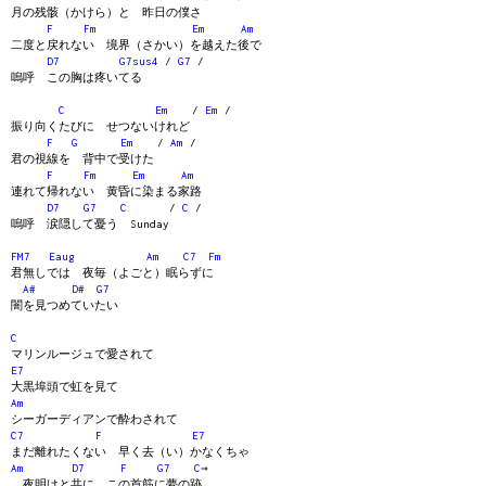
月の残骸（かけら）と 昨日の僕さ
F
Fm
Em
Am
二度と戻れない 境界（さかい）を越えた後で
D7
G7sus4
/
G7
/
嗚呼 この胸は疼いてる
C
Em
/
Em
/
振り向くたびに せつないけれど
F
G
Em
/
Am
/
君の視線を 背中で受けた
F
Fm
Em
Am
連れて帰れない 黄昏に染まる家路
D7
G7
C
/
C
/
嗚呼 涙隠して憂う Sunday
FM7
Eaug
Am
C7
Fm
君無しでは 夜毎（よごと）眠らずに
A#
D#
G7
闇を見つめていたい
C
マリンルージュで愛されて
E7
大黒埠頭で虹を見て
Am
シーガーディアンで酔わされて
C7
F
E7
まだ離れたくない 早く去（い）かなくちゃ
Am
D7
F
G7
C
→
夜明けと共に この首筋に夢の跡