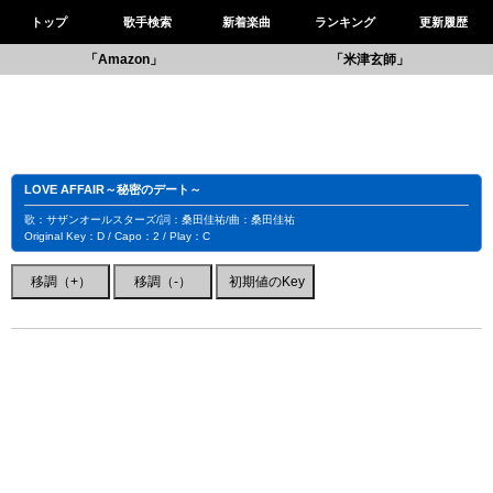
トップ
歌手検索
新着楽曲
ランキング
更新履歴
「Amazon」
「米津玄師」
LOVE AFFAIR～秘密のデート～
歌：サザンオールスターズ/詞：桑田佳祐/曲：桑田佳祐
Original Key：D / Capo：2 / Play：C