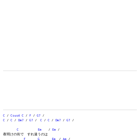
C
/
Csus4
C
/
F
/
G7
/
C
/
C
/
Dm7
/
G7
/
C
/
C
/
Dm7
/
G7
/
C
Em
/
Em
/
夜明けの街で すれ違うのは
F
G
Em
/
Am
/