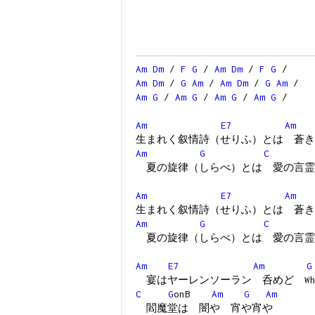
Am
Dm
/
F
G
/
Am
Dm
/
F
G
/
Am
Dm
/
G
Am
/
Am
Dm
/
G
Am
/
Am
G
/
Am
G
/
Am
G
/
Am
G
/
Am
E7
Am
生まれく叙情詩（せりふ）とは 蒼き
Am
G
C
夏の旋律（しらべ）とは 愛の言霊
Am
E7
Am
生まれく叙情詩（せりふ）とは 蒼き
Am
G
C
夏の旋律（しらべ）とは 愛の言霊
Am
E7
Am
G
宴はヤーレンソーラン 呑めど What's
C
G
onB
Am
G
Am
閻魔堂は 闇や 宵や宵や