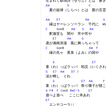
生まれく叙情詩（せりふ）とは 蒼き
Am
G
C
夏の旋律（しらべ）とは 愛の言霊
Am
E7
Am
G
縁はヤーレンソーラン 千代に What's
C
G
onB
Am
G
Am
釈迦堂も 闇や 宵や宵や
E7
Am
G
鳶が湘南浪漫 風に舞っちゃって
C
G
onB
Am
F
縁の先ゃ 黄泉（よみ）の国や
G
E7
童（わ）っぱラッパ 戦災（いくさわ
G
E7
Am
D7
/
涙か蝉し ぐれ
G
E7
Am
F
童（わ）っぱラッパ 祭り囃子が聴こ
G
F#
F
C
onE
Bm7-5
E7
遊べよ遊べ ここに幸あれ
E7
エンヤコーラ!!