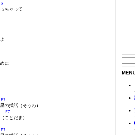
G
っちゃって
よ
めに
MEN
E7
星の挿話（そうわ）
E7
（ことだま）
E7