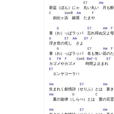
E7
Am
新盆（ぼん）にゃ 丸い丸い 月も酔
C
G
onB
Am
F
由比ヶ浜 鍵屋 たまや
G
E7
Am
F
童（わ）っぱラッパ 忘れ得ぬ父よ母
G
E7
Am
D7
/
浮き世の侘し さよ
G
E7
Am
F
童（わ）っぱラッパ 名も無い花のた
G
F#
F
C
onE
Bm7-5
E7
カゴメやカゴメ 時間よ止まれ
E7
エンヤコーラ!!
Am
E7
Am
生まれく叙情詩（せりふ）とは 蒼き
Am
G
C
夏の旋律（しらべ）とは 愛の言霊
Am
E7
Am