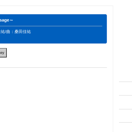
sage～
祐/曲：桑田佳祐