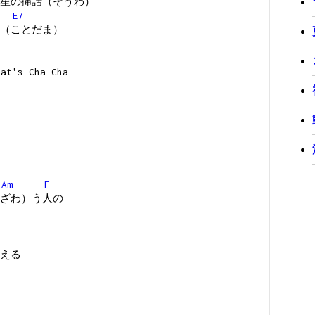
星の挿話（そうわ）
E7
（ことだま）
 Cha Cha
Am
F
ざわ）う人の
える