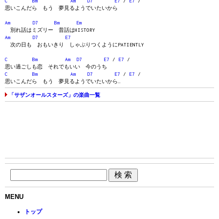
C
Bm
Am
D7
E7
/
E7
/
思いこんだら もう 夢見るようでいたいから
Am
D7
Bm
Em
別れ話はミズリー 昔話はHISTORY
Am
D7
E7
次の日も おもいきり しゃぶりつくようにPATIENTLY
C
Bm
Am
D7
E7
/
E7
/
思い過ごしも恋 それでもいい 今のうち
C
Bm
Am
D7
E7
/
E7
/
思いこんだら もう 夢見るようでいたいから…
「サザンオールスターズ」の楽曲一覧
MENU
トップ