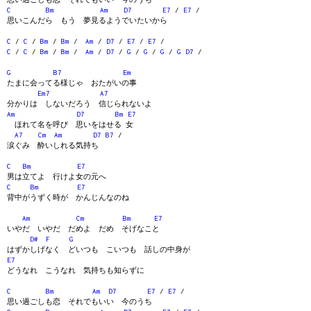
C
Bm
Am
D7
E7
/
E7
/
思いこんだら もう 夢見るようでいたいから
C
/
C
/
Bm
/
Bm
/
Am
/
D7
/
E7
/
E7
/
C
/
C
/
Bm
/
Bm
/
Am
/
D7
/
G
/
G
/
G
/
G
D7
/
G
B7
Em
たまに会ってる様じゃ おたがいの事
Em7
A7
分かりは しないだろう 信じられないよ
Am
D7
Bm
E7
ほれて名を呼び 思いをはせる 女
A7
Cm
Am
D7
B7
/
涙ぐみ 酔いしれる気持ち
C
Bm
E7
男は立てよ 行けよ女の元へ
C
Bm
E7
背中がうずく時が かんじんなのね
Am
Cm
Bm
E7
いやだ いやだ だめよ だめ そげなこと
D#
F
G
はずかしげなく どいつも こいつも 話しの中身が
E7
どうなれ こうなれ 気持ちも知らずに
C
Bm
Am
D7
E7
/
E7
/
思い過ごしも恋 それでもいい 今のうち