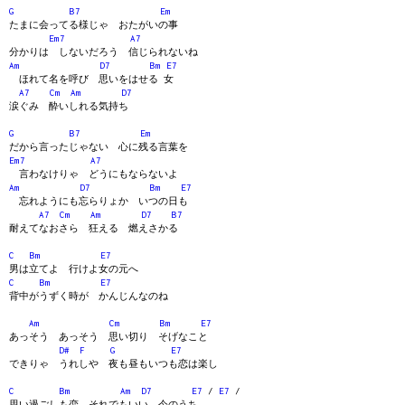
G
B7
Em
たまに会ってる様じゃ おたがいの事
Em7
A7
分かりは しないだろう 信じられないね
Am
D7
Bm
E7
ほれて名を呼び 思いをはせる 女
A7
Cm
Am
D7
涙ぐみ 酔いしれる気持ち
G
B7
Em
だから言ったじゃない 心に残る言葉を
Em7
A7
言わなけりゃ どうにもならないよ
Am
D7
Bm
E7
忘れようにも忘らりょか いつの日も
A7
Cm
Am
D7
B7
耐えてなおさら 狂える 燃えさかる
C
Bm
E7
男は立てよ 行けよ女の元へ
C
Bm
E7
背中がうずく時が かんじんなのね
Am
Cm
Bm
E7
あっそう あっそう 思い切り そげなこと
D#
F
G
E7
できりゃ うれしや 夜も昼もいつも恋は楽し
C
Bm
Am
D7
E7
/
E7
/
思い過ごしも恋 それでもいい 今のうち