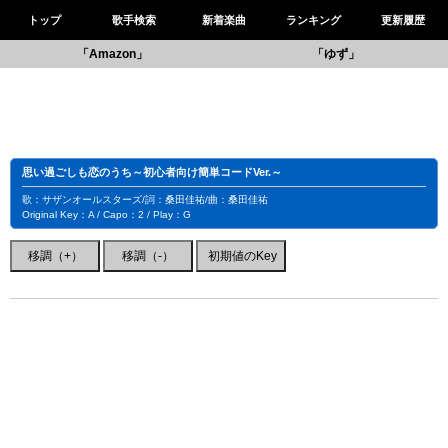
トップ
歌手検索
新着楽曲
ランキング
更新履歴
「Amazon」
「ゆず」
思い過ごしも恋のうち～初心者向け簡単コードVer.～
歌：サザンオールスターズ/詞：桑田佳祐/曲：桑田佳祐
Original Key：A / Capo：2 / Play：G