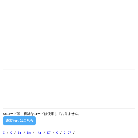
onコード等、複雑なコードは使用しておりません。
通常Ver.はこちら
C
/
C
/
Bm
/
Bm
/
Am
/
D7
/
G
/
G
D7
/