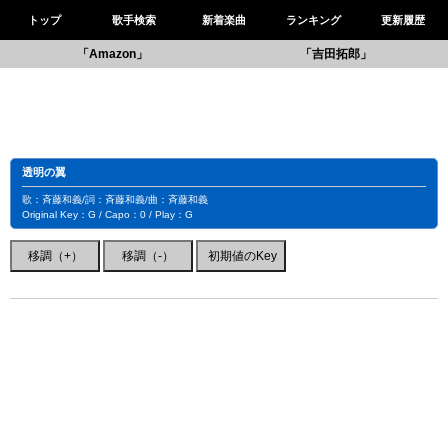
トップ
歌手検索
新着楽曲
ランキング
更新履歴
「Amazon」
「吉田拓郎」
透明の翼
歌：斉藤和義/詞：斉藤和義/曲：斉藤和義
Original Key：G / Capo：0 / Play：G