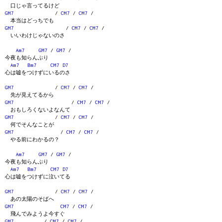
口じゃ言ってるけど
GM7
/
CM7
/
CM7
/
本当はどっちでも
GM7
/
CM7
/
CM7
/
いいわけじゃないのさ
Am7
GM7
/
GM7
/
今夜も知らんぷり
Am7
Bm7
CM7
D7
心は嘘をつけずにいるのさ
GM7
/
CM7
/
CM7
/
先が見えてるから
GM7
/
CM7
/
CM7
/
おもしろくないよなんて
GM7
/
CM7
/
CM7
/
何でそんなことが
GM7
/
CM7
/
CM7
/
やる前にわかるの？
Am7
GM7
/
GM7
/
今夜も知らんぷり
Am7
Bm7
CM7
D7
心は嘘をつけずに泣いてる
GM7
/
CM7
/
CM7
/
あの太陽のそばへ
GM7
CM7
/
CM7
/
飛んでみようよ今すぐ
GM7
/
CM7
/
CM7
/