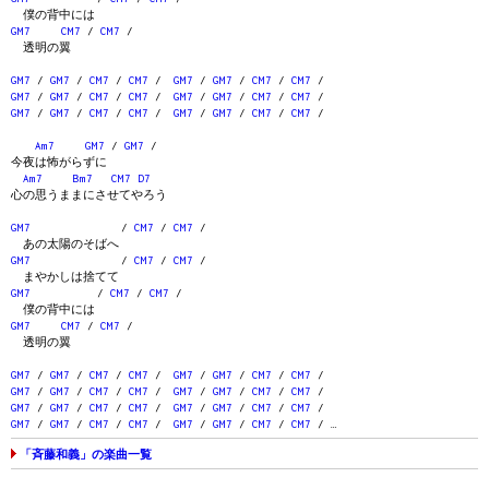
僕の背中には
GM7
CM7
/
CM7
/
透明の翼
GM7
/
GM7
/
CM7
/
CM7
/
GM7
/
GM7
/
CM7
/
CM7
/
GM7
/
GM7
/
CM7
/
CM7
/
GM7
/
GM7
/
CM7
/
CM7
/
GM7
/
GM7
/
CM7
/
CM7
/
GM7
/
GM7
/
CM7
/
CM7
/
Am7
GM7
/
GM7
/
今夜は怖がらずに
Am7
Bm7
CM7
D7
心の思うままにさせてやろう
GM7
/
CM7
/
CM7
/
あの太陽のそばへ
GM7
/
CM7
/
CM7
/
まやかしは捨てて
GM7
/
CM7
/
CM7
/
僕の背中には
GM7
CM7
/
CM7
/
透明の翼
GM7
/
GM7
/
CM7
/
CM7
/
GM7
/
GM7
/
CM7
/
CM7
/
GM7
/
GM7
/
CM7
/
CM7
/
GM7
/
GM7
/
CM7
/
CM7
/
GM7
/
GM7
/
CM7
/
CM7
/
GM7
/
GM7
/
CM7
/
CM7
/
GM7
/
GM7
/
CM7
/
CM7
/
GM7
/
GM7
/
CM7
/
CM7
/ …
「斉藤和義」の楽曲一覧