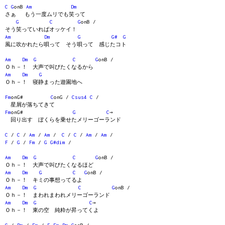
C
G
onB
Am
Dm
さぁ もう一度ムリでも笑って
G
C
G
onB /
そう笑っていればオッケイ！
Am
Dm
G
G#
G
風に吹かれたら唄って そう唄って 感じたコト
Am
Dm
G
C
G
onB /
Ｏｈ－！ 大声で叫びたくなるから
Am
Dm
G
Ｏｈ－！ 寝静まった遊園地へ
Fm
onG#
C
onG /
Csus4
C
/
星屑が落ちてきて
Fm
onG#
G
C
→
回り出す ぼくらを乗せたメリーゴーランド
C
/
C
/
Am
/
Am
/
C
/
C
/
Am
/
Am
/
F
/
G
/
Fm
/
G
G#dim
/
Am
Dm
G
C
G
onB /
Ｏｈ－！ 大声で叫びたくなるほど
Am
Dm
G
C
G
onB /
Ｏｈ－！ キミの事想ってるよ
Am
Dm
G
C
G
onB /
Ｏｈ－！ まわれまわれメリーゴーランド
Am
Dm
G
C
→
Ｏｈ－！ 東の空 純粋が昇ってくよ