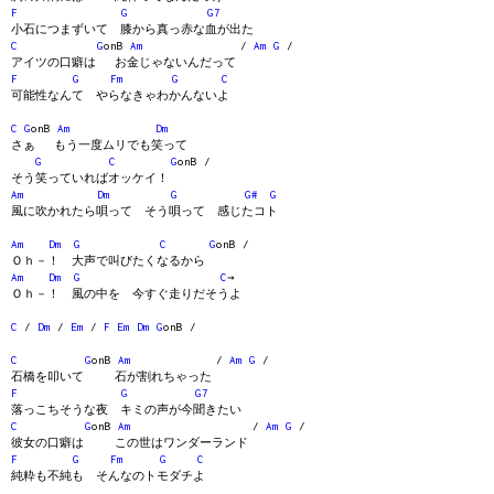
F
G
G7
小石につまずいて 膝から真っ赤な血が出た
C
G
onB
Am
/
Am
G
/
アイツの口癖は お金じゃないんだって
F
G
Fm
G
C
可能性なんて やらなきゃわかんないよ
C
G
onB
Am
Dm
さぁ もう一度ムリでも笑って
G
C
G
onB /
そう笑っていればオッケイ！
Am
Dm
G
G#
G
風に吹かれたら唄って そう唄って 感じたコト
Am
Dm
G
C
G
onB /
Ｏｈ－！ 大声で叫びたくなるから
Am
Dm
G
C
→
Ｏｈ－！ 風の中を 今すぐ走りだそうよ
C
/
Dm
/
Em
/
F
Em
Dm
G
onB /
C
G
onB
Am
/
Am
G
/
石橋を叩いて 石が割れちゃった
F
G
G7
落っこちそうな夜 キミの声が今聞きたい
C
G
onB
Am
/
Am
G
/
彼女の口癖は この世はワンダーランド
F
G
Fm
G
C
純粋も不純も そんなのトモダチよ