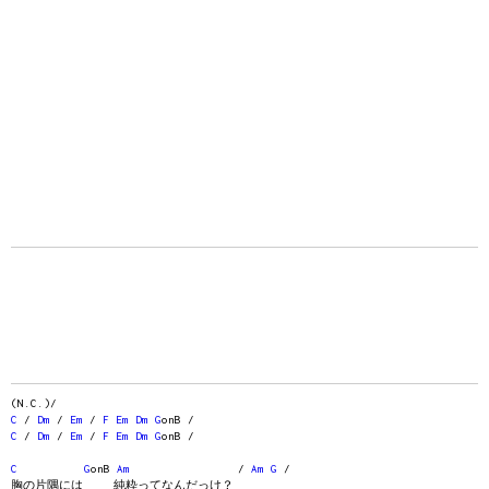
(N.C.)/
C
/
Dm
/
Em
/
F
Em
Dm
G
onB /
C
/
Dm
/
Em
/
F
Em
Dm
G
onB /
C
G
onB
Am
/
Am
G
/
胸の片隅には 純粋ってなんだっけ？