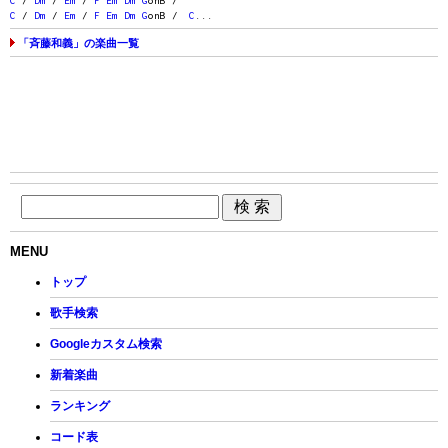
C
/
Dm
/
Em
/
F
Em
Dm
G
onB /
C
/
Dm
/
Em
/
F
Em
Dm
G
onB /
C
...
「斉藤和義」の楽曲一覧
MENU
トップ
歌手検索
Googleカスタム検索
新着楽曲
ランキング
コード表