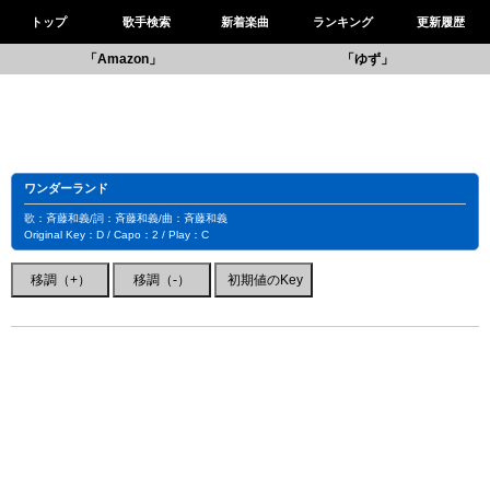
トップ
歌手検索
新着楽曲
ランキング
更新履歴
「Amazon」
「ゆず」
ワンダーランド
歌：斉藤和義/詞：斉藤和義/曲：斉藤和義
Original Key：D / Capo：2 / Play：C