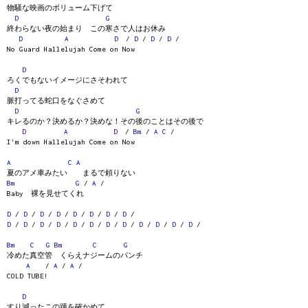
物騒な映画のボリューム下げて
D
G
終わらない夜の始まり この寒さで人はお休み
D
A
D
/
D
/
D
/
D
/
No Guard Hallelujah Come on Now
D
ろくでもないイメージにさそわれて
D
脈打ってる蛇口をなぐさめて
D
G
キレるのか？決めるか？決めな！その後のことはその後で
D
A
D
/
Bm
/
A
C
/
I'm down Hallelujah Come on Now
A
C
A
夏のアメ車みたい まるで頼りない
Bm
G
/
A
/
Baby 裸を見せてくれ
D
/
D
/
D
/
D
/
D
/
D
/
D
/
D
/
D
/
D
/
D
/
D
/
D
/
D
/
D
/
D
/
D
/
D
/
D
/
D
/
Bm
C
G
Bm
C
G
冷めた真空管 くらえナジームのパンチ
A
/
A
/
A
/
COLD TUBE!
D
すり減ったこの踵を確かめて