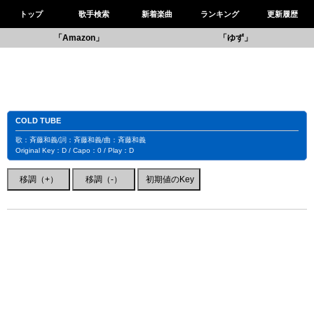
トップ
歌手検索
新着楽曲
ランキング
更新履歴
「Amazon」
「ゆず」
COLD TUBE
歌：斉藤和義/詞：斉藤和義/曲：斉藤和義
Original Key：D / Capo：0 / Play：D