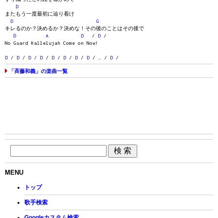
D
またもう一度最初に辿り着け
D
G
キレるのか？決めるか？決めな！その後のことはその後で
D
A
D
/
D
/
No Guard Hallelujah Come on Now!
D
/
D
/
D
/
D
/
D
/
D
/
D
/
D
/ … /
D
/
「斉藤和義」の楽曲一覧
MENU
トップ
歌手検索
Googleカスタム検索