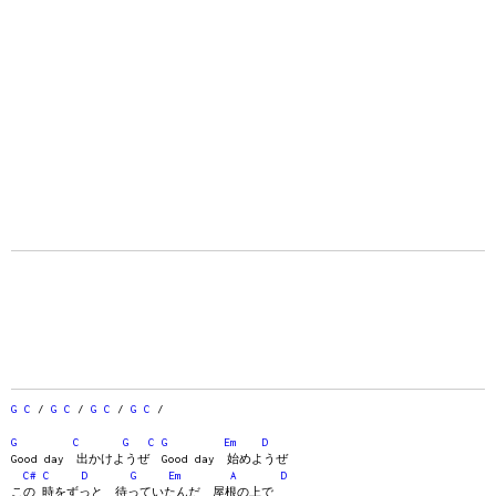
G
C
/
G
C
/
G
C
/
G
C
/
G
C
G
C
G
Em
D
Good day 出かけようぜ Good day 始めようぜ
C#
C
D
G
Em
A
D
この 時をずっと 待っていたんだ 屋根の上で