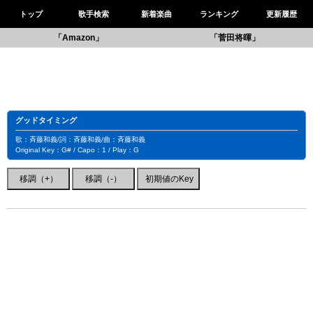
トップ
歌手検索
新着楽曲
ランキング
更新履歴
「Amazon」
「菅田将暉」
グッドタイミング
歌：斉藤和義/詞：斉藤和義/曲：斉藤和義
Original Key：G# / Capo：1 / Play：G