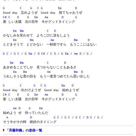
G
C
G
C
G
Em
D
Good day 忘れようぜ Good day 捨てちゃおうぜ
C#
C
D
G
Em
Am
D
G
新 しい太陽 次の百年 今がグッドタイミング
Em
Bm
C
D
かなしみを笑わせて よろこびに涙をしよう
Em
Bm
Am
Bm
D
とどきそうで とどかない 一秒前ですら もうここにはない
G
C
/
G
C
/
G
Em
/
D
C#
/
C
D
/
G
Em
/
Am
D
/
G
/
Em
Bm
C
D
あきめることでしか 見つからないこともあるさ
Em
Bm
Am
Bm
D
うれしそうな君の目を もう一度見つめてたら思い出した
G
C
G
C
G
Em
D
Good day 出かけようぜ Good day 始めようぜ
C#
C
D
G
Em
Am
D
G
新 しい太陽 次の百年 今がグッドタイミング
Am
D
G
Em
始めよう ぜ 待っていたんだ
A
D
G
C
/
G
C
/
G
C
/
D
G
/
G
/
そう今がその時 絶好のタイミング
「斉藤和義」の楽曲一覧