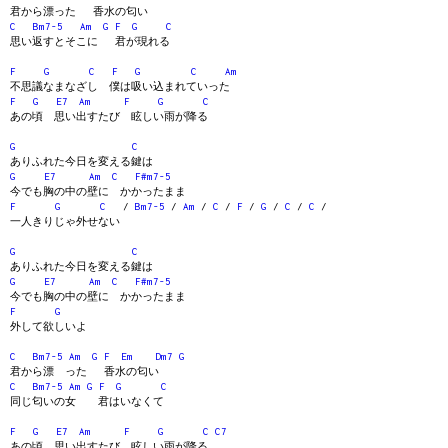
君から漂った 香水の匂い
C
Bm7-5
Am
G
F
G
C
思い返すとそこに 君が現れる
F
G
C
F
G
C
Am
不思議なまなざし 僕は吸い込まれていった
F
G
E7
Am
F
G
C
あの頃 思い出すたび 眩しい雨が降る
G
C
ありふれた今日を変える鍵は
G
E7
Am
C
F#m7-5
今でも胸の中の壁に かかったまま
F
G
C
/
Bm7-5
/
Am
/
C
/
F
/
G
/
C
/
C
/
一人きりじゃ外せない
G
C
ありふれた今日を変える鍵は
G
E7
Am
C
F#m7-5
今でも胸の中の壁に かかったまま
F
G
外して欲しいよ
C
Bm7-5
Am
G
F
Em
Dm7
G
君から漂 った 香水の匂い
C
Bm7-5
Am
G
F
G
C
同じ匂いの女 君はいなくて
F
G
E7
Am
F
G
C
C7
あの頃 思い出すたび 眩しい雨が降る