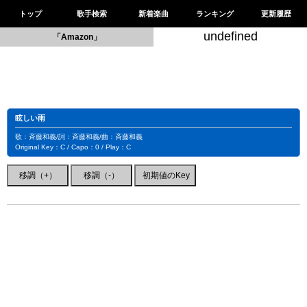
トップ
歌手検索
新着楽曲
ランキング
更新履歴
undefined
「Amazon」
眩しい雨
歌：斉藤和義/詞：斉藤和義/曲：斉藤和義
Original Key：C / Capo：0 / Play：C