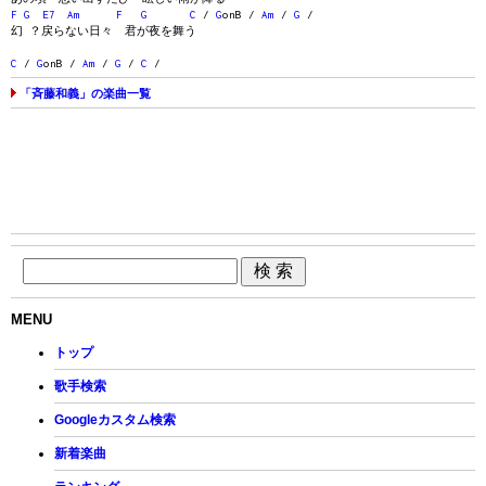
F
G
E7
Am
F
G
C
/
G
onB /
Am
/
G
/
幻 ？戻らない日々 君が夜を舞う
C
/
G
onB /
Am
/
G
/
C
/
「斉藤和義」の楽曲一覧
MENU
トップ
歌手検索
Googleカスタム検索
新着楽曲