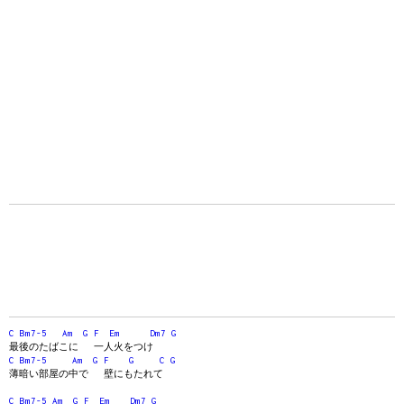
C
Bm7-5
Am
G
F
Em
Dm7
G
最後のたばこに 一人火をつけ
C
Bm7-5
Am
G
F
G
C
G
薄暗い部屋の中で 壁にもたれて
C
Bm7-5
Am
G
F
Em
Dm7
G