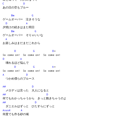
C
D
あの日の空もブルー
Bm
G
ゲームオーバー 泣きそうな
D
A
夕焼けの続きはまた明日
Bm
G
ゲームオーバー そりゃいいな
A
お楽しみはまだまだこれから
D
G
D
→
So come on! So come on! So come on!
D
A
壊れるほど悩んで
D
G
A
→
So come on! So come on! So come on!
A
D
つかめ僕らのブルース
A#
D
メロディは言った 大人になると
A#
D
何でもわかっちゃうから きっと飽きちゃうのよ
A#
D
ダニエルはずっと ひたすらにずっと
Asus4
A
何度でも作る砂の城