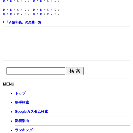
D
/
D
/
C
/
D
/
D
/
D
/
C
/
D
/
D
/
D
/
C
/
D
/
D
/
D
/
C
/
D
/
D
/
D
/
C
/
D
/
D
/
D
/
C
/
D
/ …
「斉藤和義」の楽曲一覧
MENU
トップ
歌手検索
Googleカスタム検索
新着楽曲
ランキング