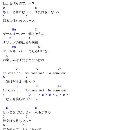
転がる僕らのブルース
D
D
ちょっと嫌になって また好きになって
C
D
回るよ僕らのブルース
Bm
G
ゲームオーバー 解けそうな
D
A
ナゾナゾの答はまた来週
Bm
G
ゲームオーバー そりゃいいな
A
お楽しみはまだまだひっぱれ
D
G
D
→
So come on! So come on! So come on!
D
A
逃げだすより悩んで
D
G
A
→
So come on! So come on! So come on!
A
D
/
D
/
D
/
C
/
D
/
ならせ僕らのブルース
D
D
ほっときぱなしじゃ 花もかれる
C
D
彼女は今日もブルー
D
D
涙を知って 大人になって