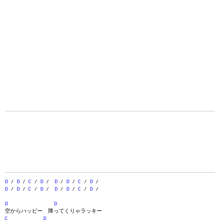
D
/
D
/
C
/
D
/
D
/
D
/
C
/
D
/
D
/
D
/
C
/
D
/
D
/
D
/
C
/
D
/
D
D
空からハッピー 降ってくりゃラッキー
C
D