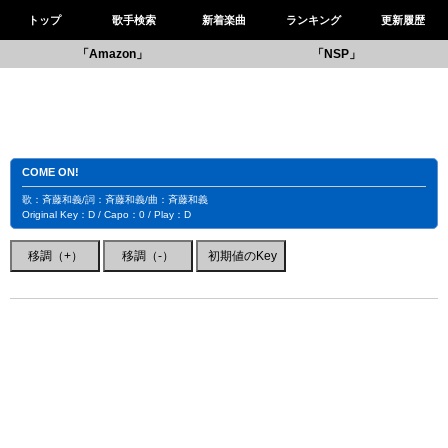
トップ
歌手検索
新着楽曲
ランキング
更新履歴
「Amazon」
「NSP」
COME ON!
歌：斉藤和義/詞：斉藤和義/曲：斉藤和義
Original Key：D / Capo：0 / Play：D