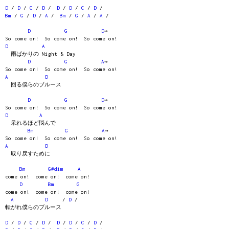
D
/
D
/
C
/
D
/
D
/
D
/
C
/
D
/
Bm
/
G
/
D
/
A
/
Bm
/
G
/
A
/
A
/
D
G
D
→
So come on! So come on! So come on!
D
A
雨ばかりの Night & Day
D
G
A
→
So come on! So come on! So come on!
A
D
回る僕らのブルース
D
G
D
→
So come on! So come on! So come on!
D
A
呆れるほど悩んで
Bm
G
A
→
So come on! So come on! So come on!
A
D
取り戻すために
Bm
G#dim
A
come on! come on! come on!
D
Bm
G
come on! come on! come on!
A
D
/
D
/
転がれ僕らのブルース
D
/
D
/
C
/
D
/
D
/
D
/
C
/
D
/