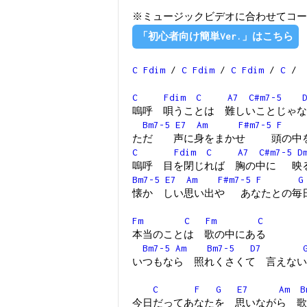
※ミュージックビデオに合わせてコー
「初心者向け簡単Ver.」はこちら
C
Fdim
/
C
Fdim
/
C
Fdim
/
C
/
C
Fdim
C
A7
C#m7-5
嗚呼 唄うことは 難しいことじゃな
Bm7-5
E7
Am
F#m7-5
F
ただ 声に身をまかせ 頭の中を
C
Fdim
C
A7
C#m7-5
D
嗚呼 目を閉じれば 胸の中に 映
Bm7-5
E7
Am
F#m7-5
F
G
懐か しい思い出や あなたとの毎
Fm
C
Fm
C
本当のことは 歌の中にある
Bm7-5
Am
Bm7-5
D7
いつもなら 照れくさくて 言えない
C
F
G
E7
Am
B
今日だってあなたを 思いながら 歌