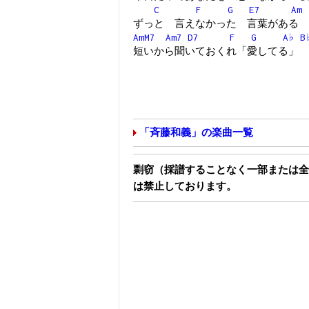
C
F
G
E7
Am
ずっと 言えなかった 言葉がある
AmM7
Am7
D7
F
G
A♭
B
短いから聞いておくれ「愛してる」
「斉藤和義」の楽曲一覧
剽窃（採譜することなく一部または全
は禁止しております。