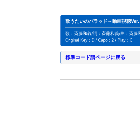
歌うたいのバラッド～動画視聴Ver.
歌：斉藤和義/詞：斉藤和義/曲：斉藤
Original Key：D / Capo：2 / Play：C
標準コード譜ページに戻る