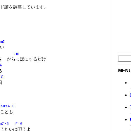
ド譜を調整しています。
Dm7
い
Fm
 からっぽにするだけ
m7
MEN
る
C
日
Gsus4
G
ことも
m7-5
F
G
うたいは唄うよ