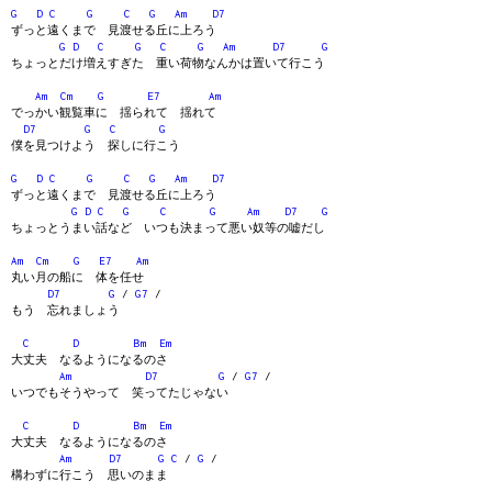
G
D
C
G
C
G
Am
D7
ずっと遠くまで 見渡せる丘に上ろう
G
D
C
G
C
G
Am
D7
G
ちょっとだけ増えすぎた 重い荷物なんかは置いて行こう
Am
Cm
G
E7
Am
でっかい観覧車に 揺られて 揺れて
D7
G
C
G
僕を見つけよう 探しに行こう
G
D
C
G
C
G
Am
D7
ずっと遠くまで 見渡せる丘に上ろう
G
D
C
G
C
G
Am
D7
G
ちょっとうまい話など いつも決まって悪い奴等の嘘だし
Am
Cm
G
E7
Am
丸い月の船に 体を任せ
D7
G
/
G7
/
もう 忘れましょう
C
D
Bm
Em
大丈夫 なるようになるのさ
Am
D7
G
/
G7
/
いつでもそうやって 笑ってたじゃない
C
D
Bm
Em
大丈夫 なるようになるのさ
Am
D7
G
C
/
G
/
構わずに行こう 思いのまま