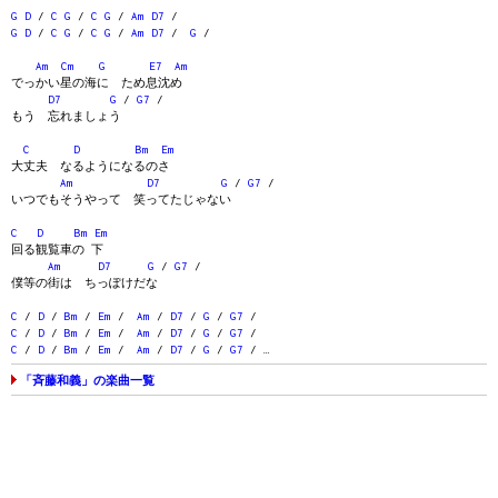
G
D
/
C
G
/
C
G
/
Am
D7
/
G
D
/
C
G
/
C
G
/
Am
D7
/
G
/
Am
Cm
G
E7
Am
でっかい星の海に ため息沈め
D7
G
/
G7
/
もう 忘れましょう
C
D
Bm
Em
大丈夫 なるようになるのさ
Am
D7
G
/
G7
/
いつでもそうやって 笑ってたじゃない
C
D
Bm
Em
回る観覧車の 下
Am
D7
G
/
G7
/
僕等の街は ちっぽけだな
C
/
D
/
Bm
/
Em
/
Am
/
D7
/
G
/
G7
/
C
/
D
/
Bm
/
Em
/
Am
/
D7
/
G
/
G7
/
C
/
D
/
Bm
/
Em
/
Am
/
D7
/
G
/
G7
/ …
「斉藤和義」の楽曲一覧