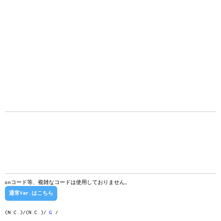
onコード等、複雑なコードは使用しておりません。
通常Ver.はこちら
(N.C.)/(N.C.)/
G
/