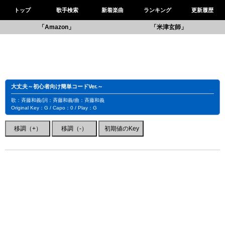
トップ
歌手検索
新着楽曲
ランキング
更新履歴
「Amazon」
「米津玄師」
大丈夫～初心者向け簡単コードVer.～
歌：斉藤和義/詞：斉藤和義/曲：斉藤和義
Original Key：G / Capo：0 / Play：G