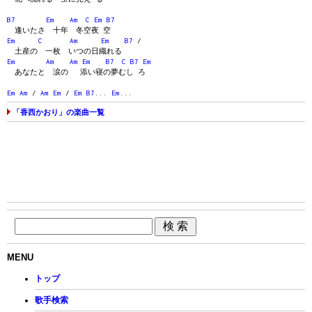
B7
Em
Am
C
Em
B7
逢いたさ 十年 冬空夜 空
Em
C
Am
Em
B7
/
土産の 一枚 いつの日織れる
Em
Am
Am
Em
B7
C
B7
Em
あなたと 涙の 添い寝の夢むし ろ
Em
Am
/
Am
Em
/
Em
B7
...
Em
...
「香西かおり」の楽曲一覧
MENU
トップ
歌手検索