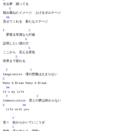
光る夢 踊ってる
G
積み重ねたイメージ 上げるボルテージ
Am
見せてくれる 新たなステージ
F
C
夢遮る常識なら打破
G
証明したい僕の力
G
ここから 見える景色
G
世界まで変わる
F
C
Imagination 僕の想像は止まらない
G
Make & Break Make & Break
Am
It's my life
F
C
Communication 君との夢は終わらない
G
Am
Life with you
F
堂々 欲からかいていこうぜ
C