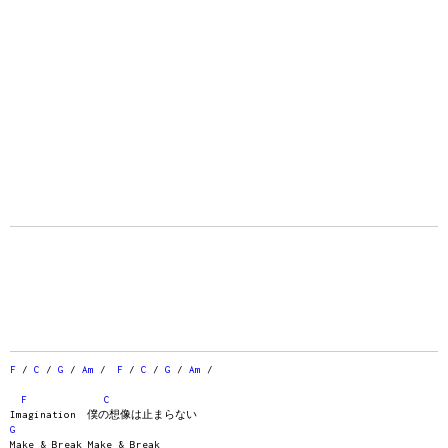
F
/
C
/
G
/
Am
/
F
/
C
/
G
/
Am
/
F
C
Imagination 僕の想像は止まらない
G
Make & Break Make & Break