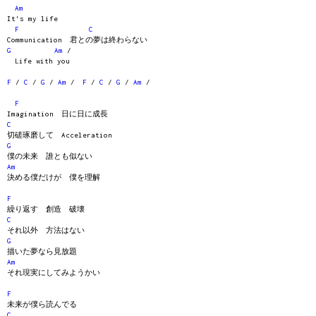
Am
It's my life
F
C
Communication 君との夢は終わらない
G
Am
/
Life with you
F
/
C
/
G
/
Am
/
F
/
C
/
G
/
Am
/
F
Imagination 日に日に成長
C
切磋琢磨して Acceleration
G
僕の未来 誰とも似ない
Am
決める僕だけが 僕を理解
F
繰り返す 創造 破壊
C
それ以外 方法はない
G
描いた夢なら見放題
Am
それ現実にしてみようかい
F
未来が僕ら読んでる
C