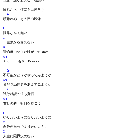
想像 遥か超える 理想へ
G
憧れから「僕にも出来そう」
Am
頭離れぬ あの日の映像
F
限界なんて無い
C
一生夢から覚めない
G
諦め無いヤツだけが Winner
Am
Big up 若き Dreamer
Dm
不可能かどうかやってみようか
Am
まだ見ぬ世界をあえて見ようか
G
試行錯誤の道も覚悟
Am
君との夢 明日を歩こう
F
やりたいようになりたいように
C
自分が自分でありたいように
G
人生に限界決めない