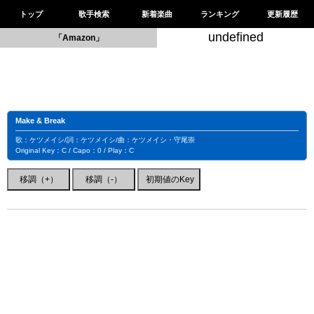
トップ
歌手検索
新着楽曲
ランキング
更新履歴
undefined
「Amazon」
Make & Break
歌：ケツメイシ/詞：ケツメイシ/曲：ケツメイシ・守尾崇
Original Key：C / Capo：0 / Play：C