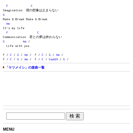
F
C
Imagination 僕の想像は止まらない
G
Make & Break Make & Break
Am
It's my life
F
C
Communication 君との夢は終わらない
G
Am
/
Life with you
F
/
C
/
G
/
Am
/
F
/
C
/
G
/
Am
/
F
/
C
/
G
/
Am
/
F
/
C
/
Gadd9
/
G
/
「ケツメイシ」の楽曲一覧
MENU