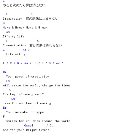
G
やると決めたら夢は消えない
F
C
Imagination 僕の想像は止まらない
G
Make & Break Make & Break
Am
It's my life
F
C
Communication 君との夢は終わらない
G
Am
/
Life with you
F
/
C
/
G
/
Am
/
F
/
C
/
G
/
Am
/
Dm
Your power of creativity
Em
F
will amaze the world, change the times
C
The key is“nevergiveup”
Dm
Have fun and keep it moving
Em
You can make it happen
F
Smiles for children around the world
Gsus4
/
G
...
and for your bright future