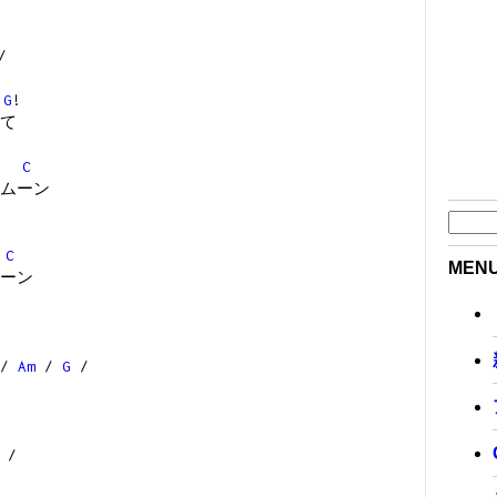
/
G
!
て
C
ムーン
C
MEN
ーン
/
Am
/
G
/
/