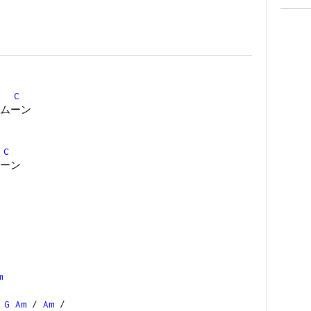
C
ムーン
C
ーン
m
G
Am
/
Am
/