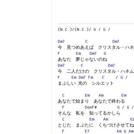
(N.C.)/(N.C.)/
G
/
G
/
Dm7
C
Dm7
今 見つめあえば クリスタル・ハネ
F
Em
Dm7
G
あなた 夢じゃないのね
Dm7
C
Dm7
今 二人だけの クリスタル・ハネム
F
Em
Dm7
Fm
C
/
G
/
まぶしい 光の シルエット
C
Em
Am
Em
あなたで始まり あなたで終わる
F
D
onF#
G
/
G
/
そんな 私を 知ってるかしら
C
Em
Am
E
とじた まぶたに くちづけさせてね
F
E7
Am
G
Am