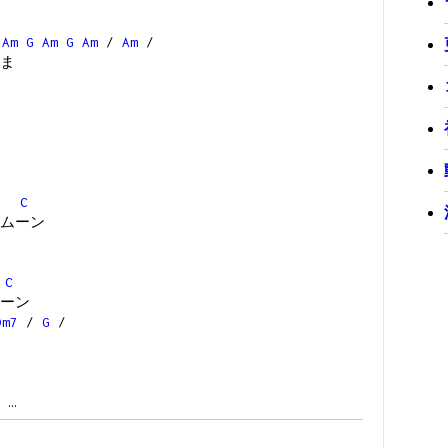
Am
G
Am
G
Am
/
Am
/
ま
C
ムーン
C
ーン
Dm7
/
G
/
 …