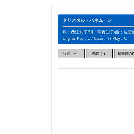
クリスタル・ハネムーン
歌：桑江知子/詞：竜真知子/曲：佐藤
Original Key：E / Capo：4 / Play：C