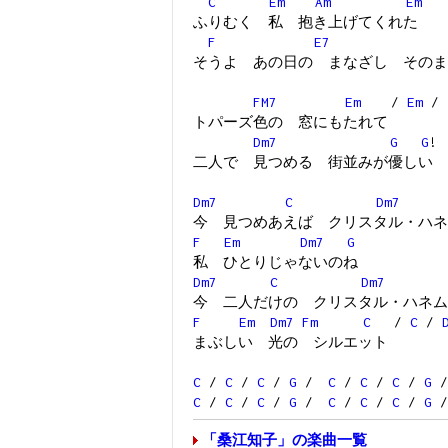
C
Em
Am
Em
ふりむく 私 抱き上げてくれた
F
E7
そうよ あの日の まなざし そのま
FM7
Em
/
Em
/
トパーズ色の 窓にもたれて
Dm7
G
G
!
二人で 見つめる 街並みが優しい
Dm7
C
Dm7
今 見つめあえば クリスタル・ハネ
F
Em
Dm7
G
私 ひとりじゃないのね
Dm7
C
Dm7
今 二人だけの クリスタル・ハネム
F
Em
Dm7
Fm
C
/
C
/
まぶしい 光の シルエット
C
/
C
/
C
/
G
/
C
/
C
/
C
/
G
/
C
/
C
/
C
/
G
/
C
/
C
/
C
/
G
/
「桑江知子」の楽曲一覧