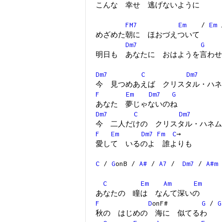
こんな 幸せ 逃げないように
FM7
Em
/
Em
めざめた朝に ほおづえついて
Dm7
G
明日も あなたに おはようを言わせ
Dm7
C
Dm7
今 見つめあえば クリスタル・ハネ
F
Em
Dm7
G
あなた 夢じゃないのね
Dm7
C
Dm7
今 二人だけの クリスタル・ハネム
F
Em
Dm7
Fm
C
→
愛して いるのよ 誰よりも
C
/
G
onB /
A#
/
A7
/
Dm7
/
A#m
C
Em
Am
Em
あなたの 瞳は なんて深いの
F
D
onF#
G
/
G
秋の はじめの 海に 似てるわ