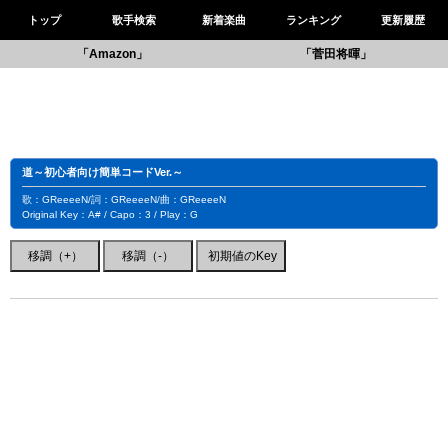
トップ
歌手検索
新着楽曲
ランキング
更新履歴
「Amazon」
「菅田将暉」
道～初心者向け簡単コードVer.～
歌：GReeeeN/詞：GReeeeN/曲：GReeeeN
Original Key：A# / Capo：3 / Play：G