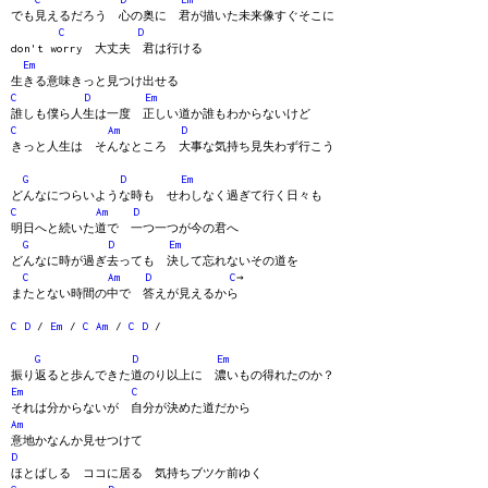
でも見えるだろう 心の奥に 君が描いた未来像すぐそこに
C
D
don't worry 大丈夫 君は行ける
Em
生きる意味きっと見つけ出せる
C
D
Em
誰しも僕ら人生は一度 正しい道か誰もわからないけど
C
Am
D
きっと人生は そんなところ 大事な気持ち見失わず行こう
G
D
Em
どんなにつらいような時も せわしなく過ぎて行く日々も
C
Am
D
明日へと続いた道で 一つ一つが今の君へ
G
D
Em
どんなに時が過ぎ去っても 決して忘れないその道を
C
Am
D
C
→
またとない時間の中で 答えが見えるから
C
D
/
Em
/
C
Am
/
C
D
/
G
D
Em
振り返ると歩んできた道のり以上に 濃いもの得れたのか？
Em
C
それは分からないが 自分が決めた道だから
Am
意地かなんか見せつけて
D
ほとばしる ココに居る 気持ちブツケ前ゆく