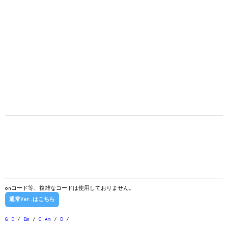
onコード等、複雑なコードは使用しておりません。
通常Ver.はこちら
G
D
/
Em
/
C
Am
/
D
/