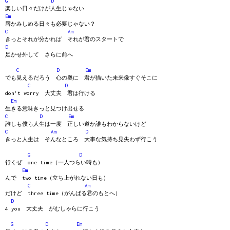
G
D
楽しい日々だけが人生じゃない
Em
唇かみしめる日々も必要じゃない？
C
Am
きっとそれが分かれば それが君のスタートで
D
足かせ外して さらに前へ
C
D
Em
でも見えるだろう 心の奥に 君が描いた未来像すぐそこに
C
D
don't worry 大丈夫 君は行ける
Em
生きる意味きっと見つけ出せる
C
D
Em
誰しも僕ら人生は一度 正しい道か誰もわからないけど
C
Am
D
きっと人生は そんなところ 大事な気持ち見失わず行こう
G
D
行くぜ one time（一人つらい時も）
Em
んで two time（立ち上がれない日も）
C
Am
だけど three time（がんばる君のもとへ）
D
4 you 大丈夫 がむしゃらに行こう
G
D
Em