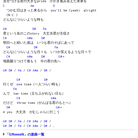
見せつける君の大きなpride 汗かき進み見えた未来を
C
Am
D
つかむ日はきっと来るから you'll be (yeah） alright
(N.C.)
どんなにつらいような時も
G#
D#
Fm
君という名のこのstory 大丈夫君が主役さ
C#
A#m
D#
明日へと続いた道は いつも君のそばにあって
G#
D#
Fm
どんなにつらいような日々も いつか笑えるような日々で
C#
A#m
D#
G#
→
地面蹴りつけて進もう 今の君の先へ
G#
D#
/
Fm
/
C#
A#m
/
D#
/
G#
D#
行くぜ one time（一人つらい時も）
Fm
んで two time（立ち上がれない日も）
C#
A#m
だけど three time（がんばる君のもとへ）
D#
G#
→
4 you 大丈夫 がむしゃらに行こう
G#
D#
/
Fm
/
C#
A#m
/
D#
/
G#
D#
/
Fm
/
C#
A#m
/
D#
/ …
「GReeeeN」の楽曲一覧