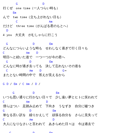
G
D
行くぜ one time（一人つらい時も）
Em
んで two time（立ち上がれない日も）
C
Am
だけど three time（がんばる君のもとへ）
D
4 you 大丈夫 がむしゃらに行こう
G
D
Em
どんなにつらいような時も せわしなく過ぎて行く日々も
C
Am
D
明日へと続いた道で 一つ一つが今の君へ
G
D
Em
どんなに時が過ぎ去っても 決して忘れないその道を
C
Am
D
G
→
またとない時間の中で 答えが見えるから
G
D
/
Em
/
C
Am
/
D
/
G
D
Em
いつも思い通りに行かない日々で 少し遠い夢とヒトに笑われて
C
Am
D
僕らはつい 足踏み止めて 下向き うなずき 自分に嘘つき
G
D
Em
単なる言い訳を 繰りかえして 頑張る自分を さらに見失って
C
Am
D
大人になりなさいと言われて あきらめた日々は 今は過去で
C
D
Em